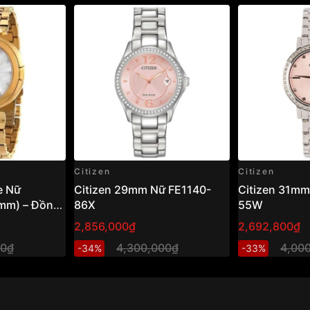
Citizen
Citizen
e Nữ
Citizen 29mm Nữ FE1140-
Citizen 31mm
mm) – Đồng
86X
55W
g ánh sáng,
2,856,000₫
2,692,800₫
h hiện đại
00₫
4,300,000₫
4,00
-34%
-33%