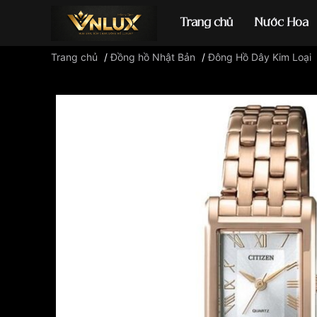
Trang chủ
Nước Hoa
Trang chủ
/
Đồng hồ Nhật Bản
/
Đông Hồ Dây Kim Loại
Đồng hồ casio
đ