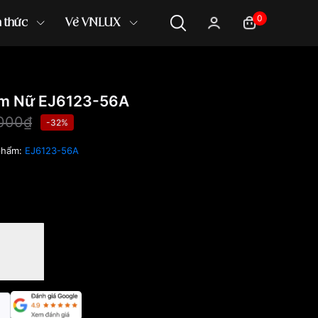
0
n thức
Về VNLUX
mm Nữ EJ6123-56A
,000₫
-32%
phẩm:
EJ6123-56A