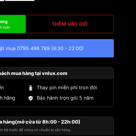
ping
THÊM VÀO GIỎ
h toán
đặt mua
0795 496 789
(8:30 - 22:00)
sách mua hàng tại vnlux.com
ển
Thay pin miễn phí trọn đời
h hãng
Bảo hành trọn gói 5 năm
a hàng(mở cửa từ 8h:00 - 22h:00)
iên hệ trước để vnlux.vn chuẩn bị sẵn hàng