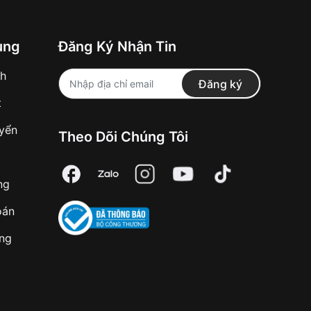
ung
Đăng Ký Nhận Tin
nh
Đăng ký
t
uyển
Theo Dõi Chúng Tôi
ng
oán
àng