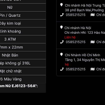
Chi nhánh Hà Nội Trung 
Nữ
38 phố Bạch Mai,Phường 
0585215215
Chỉ 
Pin / Quartz
Dây kim loại
Chi nhánh Hà Nội
Kính khoáng
Chi nhánh HN: 123 Hào Na
Liên hệ
3 ATM
0585215215
Chỉ 
7mm x 22mm
Nhật Bản
Chi Nhánh Hồ Chí Minh
Tầng 1, 34 Nguyễn Thị Mi
ép không gỉ 316L
hệ
0585215215
Chỉ 
Mặt chữ nhật
Vỏ Màu Vàng
mm Nữ EJ6123-56A":