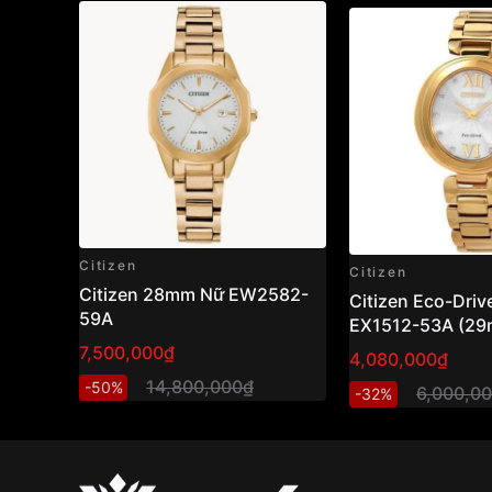
Citizen
Citizen
Citizen 28mm Nữ EW2582-
Citizen Eco-Driv
59A
EX1512-53A (29
hồ nữ năng lượn
7,500,000₫
4,080,000₫
thiết kế thanh lịc
14,800,000₫
-50%
6,000,0
-32%