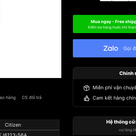
Mua ngay - Free ship
Kiểm tra hàng trước khi than
Gọi 
Chính 
Miễn phí vận chuy
iao hàng
CS đổi trả
Cam kết hàng chín
Hệ thống cử
Citizen
vui lòng l
EJ6123-56A