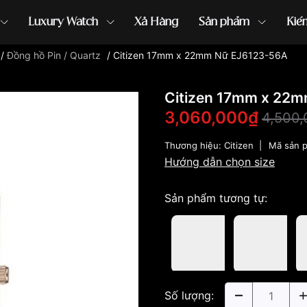
Luxury Watch
Xả Hàng
Sản phẩm
Kiế
/
Đồng hồ Pin / Quartz
/
Citizen 17mm x 22mm Nữ EJ6123-56A
ồng hồ G-Shock
đồng hồ Orient
...
Citizen 17mm x 22
3,060,000₫
4,500
Thương hiệu:
Citizen
|
Mã sản 
Hướng dẫn chọn size
Sản phẩm tương tự:
Số lượng: