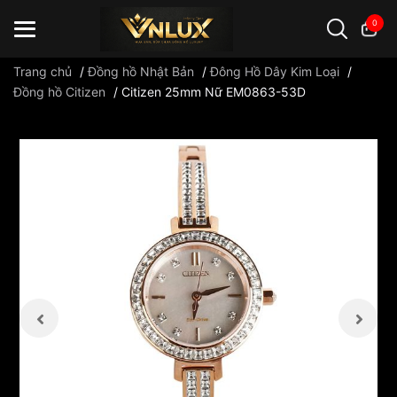
0
Trang chủ
/
Đồng hồ Nhật Bản
/
Đông Hồ Dây Kim Loại
/
Đồng hồ Citizen
/
Citizen 25mm Nữ EM0863-53D
Đồng hồ casio
đồng hồ G-Shock
đồng hồ Orient
...