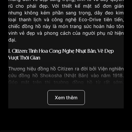
rũ cho phái đẹp. Với thiết kế mặt số đơn giản
nhưng không kém phần sang trọng, dây đeo kim
loại thanh lịch và công nghệ Eco-Drive tiên tiến,
chiếc đồng hồ này là món trang sức hoàn hảo tôn
vinh vẻ đẹp và phong cách của người phụ nữ hiện
đại.
I. Citizen: Tinh Hoa Công Nghệ Nhật Bản, Vẻ Đẹp
Vượt Thời Gian
Thương hiệu đồng hồ
Citizen
ra đời bởi Viện nghiên
cứu đồng hồ Shokosha (Nhật Bản) vào năm 1918.
Góp mặt trên thị trường đồng hồ từ rất sớm,
Citizen liên tục cho ra mắt các mẫu đồng hồ có
thiết kế thời thượng, đẹp mắt và “ghi điểm” bởi
Xem thêm
chất lượng tối ưu. Chính vì vậy, thương hiệu đến từ
đất nước “mặt trời mọc” không chỉ chiếm lĩnh thị
trường Nhật Bản mà còn được ưa chuộng bởi người
tiêu dùng khắp hành tinh. Đặc biệt, sự ra đời của
Thương hiệu
Citizen
dòng sản phẩm Eco Drive - đồng hồ sử dụng năng