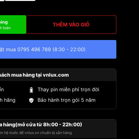
ping
THÊM VÀO GIỎ
h toán
đặt mua
0795 496 789
(8:30 - 22:00)
sách mua hàng tại vnlux.com
ển
Thay pin miễn phí trọn đời
h hãng
Bảo hành trọn gói 5 năm
a hàng(mở cửa từ 8h:00 - 22h:00)
iên hệ trước để vnlux.vn chuẩn bị sẵn hàng