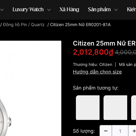
Luxury Watch
Xả Hàng
Sản phẩm
Kiế
/
Đồng hồ Pin / Quartz
/
Citizen 25mm Nữ ER0201-81A
ồng hồ G-Shock
đồng hồ Orient
...
Citizen 25mm Nữ E
2,012,800₫
4,000,
Thương hiệu:
Citizen
|
Mã sản 
Hướng dẫn chọn size
Sản phẩm tương tự:
Số lượng: