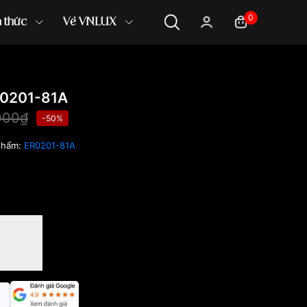
0
n thức
Về VNLUX
R0201-81A
000₫
-50%
phẩm:
ER0201-81A