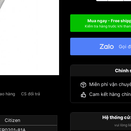
Mua ngay - Free ship
Kiểm tra hàng trước khi than
Gọi 
Chính 
Miễn phí vận chuy
iao hàng
CS đổi trả
Cam kết hàng chín
Hệ thống cử
Citizen
vui lòng l
ER0201-81A