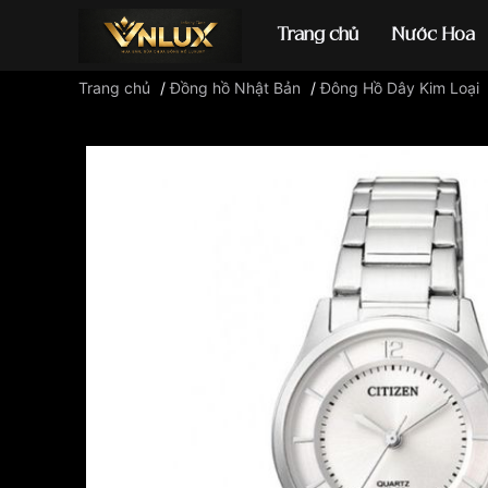
Trang chủ
Nước Hoa
Trang chủ
/
Đồng hồ Nhật Bản
/
Đông Hồ Dây Kim Loại
Đồng hồ casio
đ