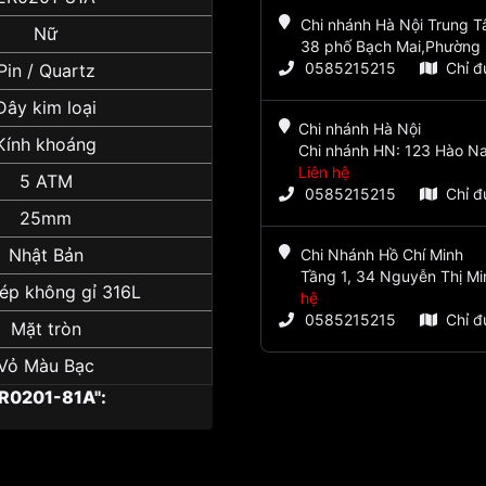
Chi nhánh Hà Nội Trung 
Nữ
38 phố Bạch Mai,Phường 
0585215215
Chỉ 
Pin / Quartz
Dây kim loại
Chi nhánh Hà Nội
Kính khoáng
Chi nhánh HN: 123 Hào Na
Liên hệ
5 ATM
0585215215
Chỉ 
25mm
Nhật Bản
Chi Nhánh Hồ Chí Minh
Tầng 1, 34 Nguyễn Thị Mi
ép không gỉ 316L
hệ
0585215215
Chỉ 
Mặt tròn
Vỏ Màu Bạc
R0201-81A":