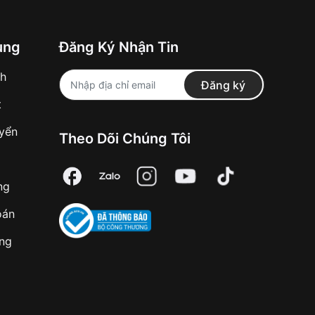
ung
Đăng Ký Nhận Tin
nh
Đăng ký
t
uyển
Theo Dõi Chúng Tôi
ng
oán
àng