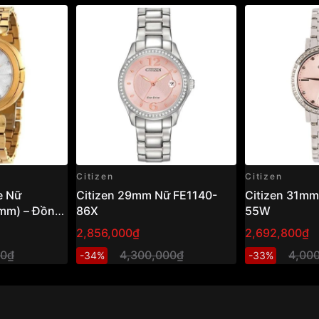
Citizen
Citizen
e Nữ
Citizen 29mm Nữ FE1140-
Citizen 31mm
mm) – Đồng
86X
55W
g ánh sáng,
2,856,000₫
2,692,800₫
h hiện đại
00₫
4,300,000₫
4,00
-34%
-33%