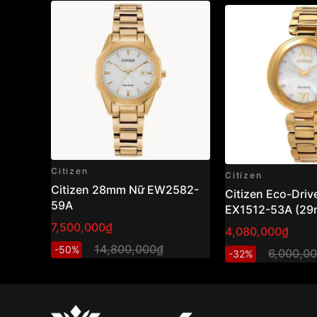
Citizen
Citizen
Citizen 28mm Nữ EW2582-
Citizen Eco-Driv
59A
EX1512-53A (29
hồ nữ năng lượn
7,500,000₫
4,080,000₫
thiết kế thanh lịc
14,800,000₫
-50%
6,000,0
-32%