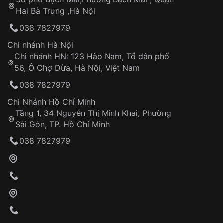
Tự ý sửa chữa
Hai Bà Trưng ,Hà Nội
Can thiệp tại các nơi không thuộc hệ
038 7827979
thống VNLUX
Hotline: 0585 215 215
Chi nhánh Hà Nội
Chi nhánh HN: 123 Hào Nam, Tổ dân phố
Từ khóa SEO:
56, Ô Chợ Dừa, Hà Nội, Việt Nam
Hỗ trợ nhanh chóng – minh bạch
038 7827979
Đảm bảo quyền lợi khách hàng
Đồng hành cùng khách hàng trong suốt quá
Chi Nhánh Hồ Chí Minh
trình sử dụng
Tầng 1, 34 Nguyễn Thị Minh Khai, Phường
Sài Gòn, TP. Hồ Chí Minh
Giao hàng tận nơi
038 7827979
Khách hàng kiểm tra và thanh toán trực tiếp
cho nhân viên giao hàng
Xác nhận đơn hàng và thanh toán
VNLUX tiến hành giao hàng đến địa chỉ yêu
cầu