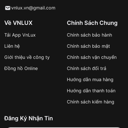
Từ khóa SEO:
vnlux.vn@gmail.com
Về VNLUX
Chính Sách Chung
Tải App VnLux
Chính sách bảo hành
Áp dụng với các đơn hàng giá trị cao hoặc
Liên hệ
Chính sách bảo mật
sản phẩm đặc biệt
Khách hàng cần
đặt cọc trước 10% giá trị đơn
Giới thiệu về công ty
Chính sách vận chuyển
hàng
Số tiền còn lại thanh toán khi nhận hàng hoặc
Đồng hồ Online
Chính sách đổi trả
theo thỏa thuận
Hướng dẫn mua hàng
Lợi ích của việc đặt cọc:
Hướng dẫn thanh toán
✔️ Đảm bảo xử lý đơn hàng nhanh chóng
Chính sách kiểm hàng
✔️ Hạn chế tình trạng hủy đơn không mong
muốn
Đăng Ký Nhận Tin
Từ khóa SEO: