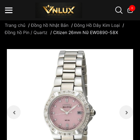
0
Trang chủ
/
Đồng hồ Nhật Bản
/
Đông Hồ Dây Kim Loại
/
Đồng hồ Pin / Quartz
/
Citizen 26mm Nữ EW0890-58X
Đồng hồ casio
đồng hồ G-Shock
đồng hồ Orient
...