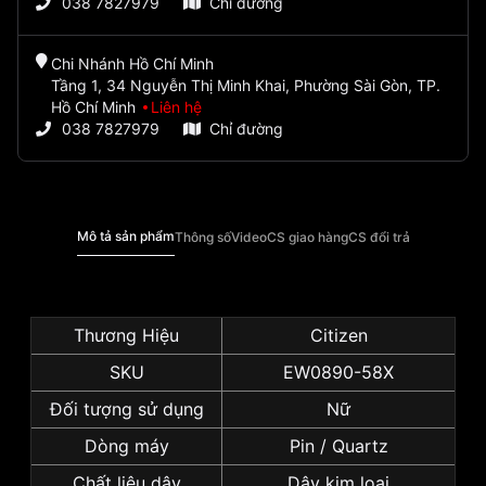
038 7827979
Chỉ đường
Chi Nhánh Hồ Chí Minh
Tầng 1, 34 Nguyễn Thị Minh Khai, Phường Sài Gòn, TP.
Hồ Chí Minh
Liên hệ
038 7827979
Chỉ đường
Mô tả sản phẩm
Thông số
Video
CS giao hàng
CS đổi trả
Thương Hiệu
Citizen
SKU
EW0890-58X
Đối tượng sử dụng
Nữ
Dòng máy
Pin / Quartz
Chất liệu dây
Dây kim loại