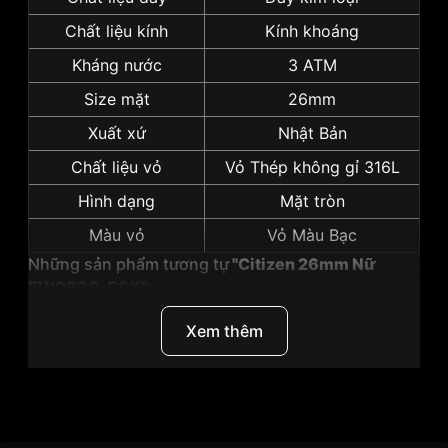
Chất liệu kính
Kính khoáng
Kháng nước
3 ATM
Size mặt
26mm
Xuất xứ
Nhật Bản
Chất liệu vỏ
Vỏ Thép không gỉ 316L
Hình dạng
Mặt tròn
Màu vỏ
Vỏ Màu Bạc
Những sản phẩm tương tự
"Citizen 26mm Nữ
EW0890-58X":
Xem thêm
Thương Hiệu
Citizen