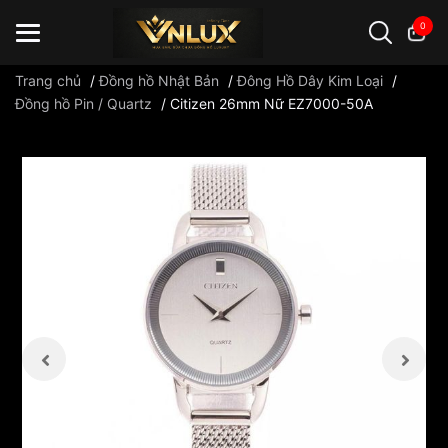
0
Trang chủ
/
Đồng hồ Nhật Bản
/
Đông Hồ Dây Kim Loại
/
Đồng hồ Pin / Quartz
/
Citizen 26mm Nữ EZ7000-50A
Đồng hồ casio
đồng hồ G-Shock
đồng hồ Orient
...