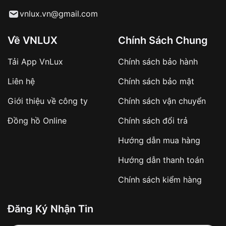
Từ khóa SEO:
vnlux.vn@gmail.com
Về VNLUX
Chính Sách Chung
Tải App VnLux
Chính sách bảo hành
Áp dụng với các đơn hàng giá trị cao hoặc
Liên hệ
Chính sách bảo mật
sản phẩm đặc biệt
Khách hàng cần
đặt cọc trước 10% giá trị đơn
Giới thiệu về công ty
Chính sách vận chuyển
hàng
Số tiền còn lại thanh toán khi nhận hàng hoặc
Đồng hồ Online
Chính sách đổi trả
theo thỏa thuận
Hướng dẫn mua hàng
Lợi ích của việc đặt cọc:
Hướng dẫn thanh toán
✔️ Đảm bảo xử lý đơn hàng nhanh chóng
Chính sách kiểm hàng
✔️ Hạn chế tình trạng hủy đơn không mong
muốn
Đăng Ký Nhận Tin
Từ khóa SEO: