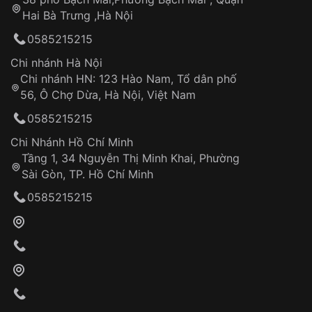
Tự ý sửa chữa
Hai Bà Trưng ,Hà Nội
Can thiệp tại các nơi không thuộc hệ
0585215215
thống VNLUX
Hotline: 0585 215 215
Chi nhánh Hà Nội
Chi nhánh HN: 123 Hào Nam, Tổ dân phố
Từ khóa SEO:
56, Ô Chợ Dừa, Hà Nội, Việt Nam
Hỗ trợ nhanh chóng – minh bạch
0585215215
Đảm bảo quyền lợi khách hàng
Đồng hành cùng khách hàng trong suốt quá
Chi Nhánh Hồ Chí Minh
trình sử dụng
Tầng 1, 34 Nguyễn Thị Minh Khai, Phường
Sài Gòn, TP. Hồ Chí Minh
Giao hàng tận nơi
0585215215
Khách hàng kiểm tra và thanh toán trực tiếp
cho nhân viên giao hàng
Xác nhận đơn hàng và thanh toán
VNLUX tiến hành giao hàng đến địa chỉ yêu
cầu