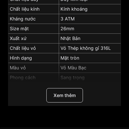
Chất liệu kính
Kính khoáng
Kháng nước
3 ATM
Size mặt
26mm
Xuất xứ
Nhật Bản
Chất liệu vỏ
Vỏ Thép không gỉ 316L
Hình dạng
Mặt tròn
Màu vỏ
Vỏ Màu Bạc
Phong cách
Sang trọng
Tính năng
Giờ, Phút
Xem thêm
Độ dày
6.8mm
Màu mặt
Mặt trắng
Những sản phẩm tương tự
"Citizen 26mm Nữ
Thương Hiệu
Citizen
EZ7000-50A":