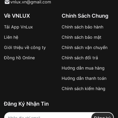
Từ khóa SEO:
vnlux.vn@gmail.com
Về VNLUX
Chính Sách Chung
Tải App VnLux
Chính sách bảo hành
Áp dụng với các đơn hàng giá trị cao hoặc
Liên hệ
Chính sách bảo mật
sản phẩm đặc biệt
Khách hàng cần
đặt cọc trước 10% giá trị đơn
Giới thiệu về công ty
Chính sách vận chuyển
hàng
Số tiền còn lại thanh toán khi nhận hàng hoặc
Đồng hồ Online
Chính sách đổi trả
theo thỏa thuận
Hướng dẫn mua hàng
Lợi ích của việc đặt cọc:
Hướng dẫn thanh toán
✔️ Đảm bảo xử lý đơn hàng nhanh chóng
Chính sách kiểm hàng
✔️ Hạn chế tình trạng hủy đơn không mong
muốn
Đăng Ký Nhận Tin
Từ khóa SEO:
Đăng ký