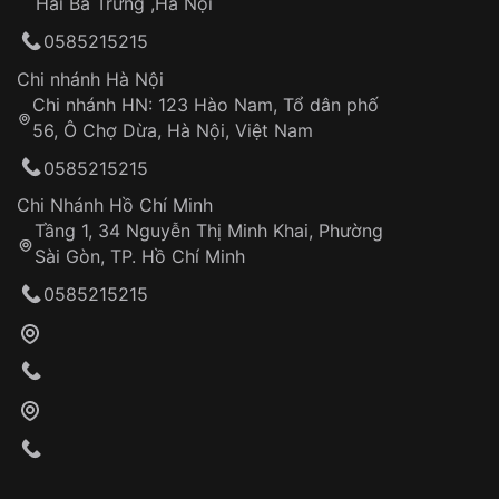
Hai Bà Trưng ,Hà Nội
Can thiệp tại các nơi không thuộc hệ
0585215215
thống VNLUX
Hotline: 0585 215 215
Chi nhánh Hà Nội
Chi nhánh HN: 123 Hào Nam, Tổ dân phố
Từ khóa SEO:
56, Ô Chợ Dừa, Hà Nội, Việt Nam
Hỗ trợ nhanh chóng – minh bạch
0585215215
Đảm bảo quyền lợi khách hàng
Đồng hành cùng khách hàng trong suốt quá
Chi Nhánh Hồ Chí Minh
trình sử dụng
Tầng 1, 34 Nguyễn Thị Minh Khai, Phường
Sài Gòn, TP. Hồ Chí Minh
Giao hàng tận nơi
0585215215
Khách hàng kiểm tra và thanh toán trực tiếp
cho nhân viên giao hàng
Xác nhận đơn hàng và thanh toán
VNLUX tiến hành giao hàng đến địa chỉ yêu
cầu