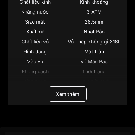
Chất liệu kính
Kính khoáng
Kháng nước
3 ATM
Size mặt
28.5mm
Xuất xứ
Nhật Bản
Chất liệu vỏ
Vỏ Thép không gỉ 316L
Hình dạng
Mặt tròn
Màu vỏ
Vỏ Màu Bạc
Phong cách
Thời trang
Tính năng
Giờ, Phút, Giây
Độ dày
10mm
Xem thêm
Màu mặt
Mặt đen
Những sản phẩm tương tự
"Citizen 28.5mm Nữ
ER0180-54E":
Thương hiệu
Citizen
SKU
ER0180-54E