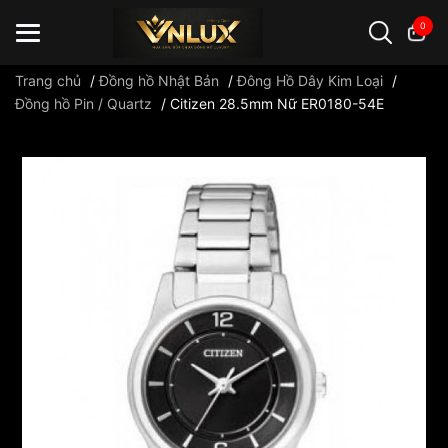
0
Trang chủ
/
Đồng hồ Nhật Bản
/
Đông Hồ Dây Kim Loại
/
Đồng hồ Pin / Quartz
/
Citizen 28.5mm Nữ ER0180-54E
Đồng hồ casio
đồng hồ G-Shock
đồng hồ Orient
...