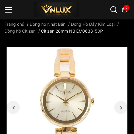
0
Trang chủ
/
Đồng hồ Nhật Bản
/
Đông Hồ Dây Kim Loại
/
Đồng hồ Citizen
/
Citizen 28mm Nữ EM0638-50P
Đồng hồ casio
đồng hồ G-Shock
đồng hồ Orient
...