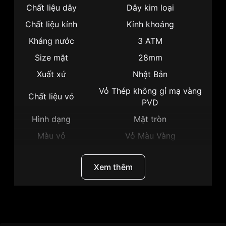
Chất liệu dây
Dây kim loại
Chất liệu kính
Kính khoáng
Kháng nước
3 ATM
Size mặt
28mm
Xuất xứ
Nhật Bản
Vỏ Thép không gỉ mạ vàng
Chất liệu vỏ
PVD
Hình dạng
Mặt tròn
Màu vỏ
Vỏ Màu Vàng
Phong cách
Thời trang
Xem thêm
Tính năng
Giờ, Phút, Giây
Độ dày
9mm
Màu mặt
Mặt vàng
Thương hiệu
Citizen
Những sản phẩm tương tự
"Citizen 28mm Nữ