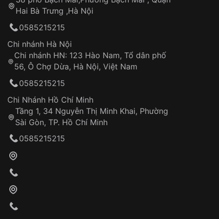
Tự ý sửa chữa
Hai Bà Trưng ,Hà Nội
Can thiệp tại các nơi không thuộc hệ
0585215215
thống VNLUX
Hotline: 0585 215 215
Chi nhánh Hà Nội
Chi nhánh HN: 123 Hào Nam, Tổ dân phố
Từ khóa SEO:
56, Ô Chợ Dừa, Hà Nội, Việt Nam
Hỗ trợ nhanh chóng – minh bạch
0585215215
Đảm bảo quyền lợi khách hàng
Đồng hành cùng khách hàng trong suốt quá
Chi Nhánh Hồ Chí Minh
trình sử dụng
Tầng 1, 34 Nguyễn Thị Minh Khai, Phường
Sài Gòn, TP. Hồ Chí Minh
Giao hàng tận nơi
0585215215
Khách hàng kiểm tra và thanh toán trực tiếp
cho nhân viên giao hàng
Xác nhận đơn hàng và thanh toán
VNLUX tiến hành giao hàng đến địa chỉ yêu
cầu