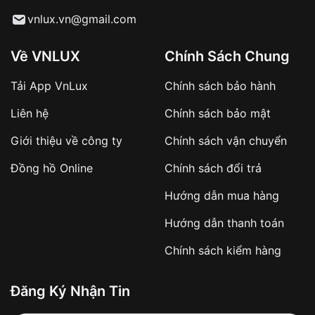
Từ khóa SEO:
vnlux.vn@gmail.com
Về VNLUX
Chính Sách Chung
Tải App VnLux
Chính sách bảo hành
Áp dụng với các đơn hàng giá trị cao hoặc
Liên hệ
Chính sách bảo mật
sản phẩm đặc biệt
Khách hàng cần
đặt cọc trước 10% giá trị đơn
Giới thiệu về công ty
Chính sách vận chuyển
hàng
Số tiền còn lại thanh toán khi nhận hàng hoặc
Đồng hồ Online
Chính sách đổi trả
theo thỏa thuận
Hướng dẫn mua hàng
Lợi ích của việc đặt cọc:
Hướng dẫn thanh toán
✔️ Đảm bảo xử lý đơn hàng nhanh chóng
Chính sách kiểm hàng
✔️ Hạn chế tình trạng hủy đơn không mong
muốn
Đăng Ký Nhận Tin
Từ khóa SEO: