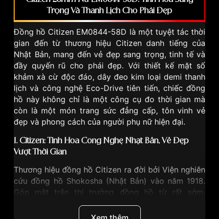
Trọng Và Thanh Lịch Cho Phái Đẹp
Đồng hồ Citizen EM0844-58D là một tuyệt tác thời
gian đến từ thương hiệu Citizen danh tiếng của
Nhật Bản, mang đến vẻ đẹp sang trọng, tinh tế và
đầy quyến rũ cho phái đẹp. Với thiết kế mặt số
khảm xà cừ độc đáo, dây đeo kim loại demi thanh
lịch và công nghệ Eco-Drive tiên tiến, chiếc đồng
hồ này không chỉ là một công cụ đo thời gian mà
còn là một món trang sức đẳng cấp, tôn vinh vẻ
đẹp và phong cách của người phụ nữ hiện đại.
I. Citizen: Tinh Hoa Công Nghệ Nhật Bản, Vẻ Đẹp
Vượt Thời Gian
Thương hiệu đồng hồ
Citizen
ra đời bởi Viện nghiên
cứu đồng hồ Shokosha (Nhật Bản) vào năm 1918.
Góp mặt trên thị trường đồng hồ từ rất sớm,
Citizen liên tục cho ra mắt các mẫu đồng hồ có
thiết kế thời thượng, đẹp mắt và “ghi điểm” bởi
Xem thêm