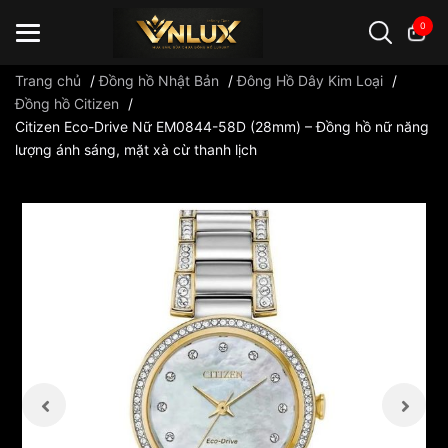
0
Trang chủ
/
Đồng hồ Nhật Bản
/
Đông Hồ Dây Kim Loại
/
Đồng hồ Citizen
/
Citizen Eco-Drive Nữ EM0844-58D (28mm) – Đồng hồ nữ năng
Đồng hồ casio
đồng hồ G-Shock
đồng hồ Orient
...
lượng ánh sáng, mặt xà cừ thanh lịch