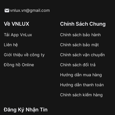
Từ khóa SEO:
vnlux.vn@gmail.com
Về VNLUX
Chính Sách Chung
Tải App VnLux
Chính sách bảo hành
Áp dụng với các đơn hàng giá trị cao hoặc
Liên hệ
Chính sách bảo mật
sản phẩm đặc biệt
Khách hàng cần
đặt cọc trước 10% giá trị đơn
Giới thiệu về công ty
Chính sách vận chuyển
hàng
Số tiền còn lại thanh toán khi nhận hàng hoặc
Đồng hồ Online
Chính sách đổi trả
theo thỏa thuận
Hướng dẫn mua hàng
Lợi ích của việc đặt cọc:
Hướng dẫn thanh toán
✔️ Đảm bảo xử lý đơn hàng nhanh chóng
Chính sách kiểm hàng
✔️ Hạn chế tình trạng hủy đơn không mong
muốn
Đăng Ký Nhận Tin
Từ khóa SEO: