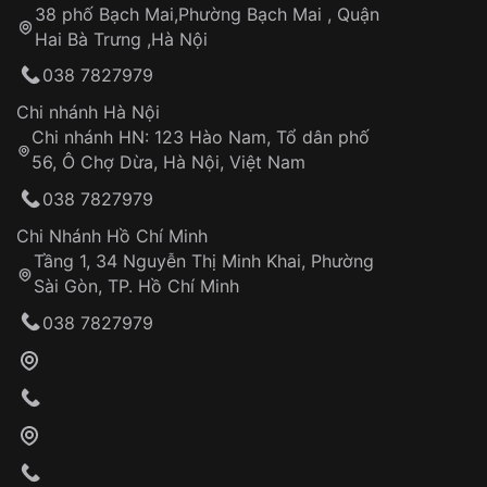
sắc thời thượng và công nghệ Eco-Drive giúp nó
công
Sản phẩm đã bị:
38 phố Bạch Mai,Phường Bạch Mai , Quận
trở thành một trong những lựa chọn đáng mua nhất
Tự ý sửa chữa
Hai Bà Trưng ,Hà Nội
trong tầm giá.
Can thiệp tại các nơi không thuộc hệ
038 7827979
thống VNLUX
Những sản phẩm tương tự
"Citizen 28mm Nữ
Hotline: 0585 215 215
Chi nhánh Hà Nội
EW2294-53L":
Chi nhánh HN: 123 Hào Nam, Tổ dân phố
Từ khóa SEO:
56, Ô Chợ Dừa, Hà Nội, Việt Nam
Hỗ trợ nhanh chóng – minh bạch
038 7827979
Đảm bảo quyền lợi khách hàng
Đồng hành cùng khách hàng trong suốt quá
Chi Nhánh Hồ Chí Minh
trình sử dụng
Tầng 1, 34 Nguyễn Thị Minh Khai, Phường
Sài Gòn, TP. Hồ Chí Minh
Giao hàng tận nơi
038 7827979
Khách hàng kiểm tra và thanh toán trực tiếp
cho nhân viên giao hàng
Xác nhận đơn hàng và thanh toán
VNLUX tiến hành giao hàng đến địa chỉ yêu
cầu