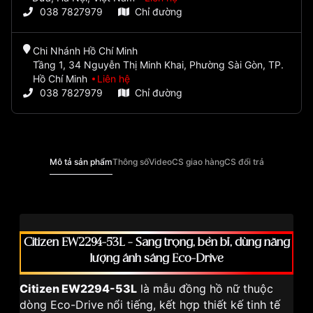
038 7827979
Chỉ đường
Chi Nhánh Hồ Chí Minh
Tầng 1, 34 Nguyễn Thị Minh Khai, Phường Sài Gòn, TP.
Hồ Chí Minh
Liên hệ
038 7827979
Chỉ đường
Mô tả sản phẩm
Thông số
Video
CS giao hàng
CS đổi trả
Citizen EW2294-53L – Sang trọng, bền bỉ, dùng năng
lượng ánh sáng Eco-Drive
Citizen EW2294-53L
là mẫu đồng hồ nữ thuộc
dòng Eco-Drive nổi tiếng, kết hợp thiết kế tinh tế