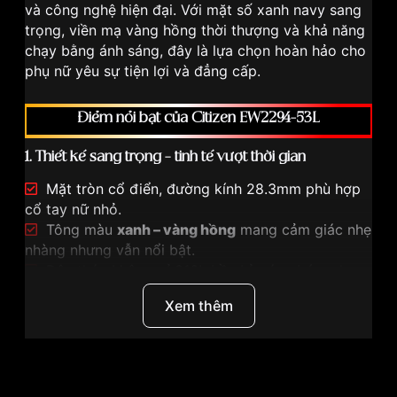
và công nghệ hiện đại. Với mặt số xanh navy sang
trọng, viền mạ vàng hồng thời thượng và khả năng
chạy bằng ánh sáng, đây là lựa chọn hoàn hảo cho
phụ nữ yêu sự tiện lợi và đẳng cấp.
Điểm nổi bật của Citizen EW2294-53L
1. Thiết kế sang trọng – tinh tế vượt thời gian
Mặt tròn cổ điển, đường kính 28.3mm phù hợp
cổ tay nữ nhỏ.
Tông màu
xanh – vàng hồng
mang cảm giác nhẹ
nhàng nhưng vẫn nổi bật.
Dây thép không gỉ 316L bền bỉ, sáng bóng, hạn
chế trầy xước.
Xem thêm
Phong cách minimal hiện đại giúp mẫu này dễ phối
đồ trong mọi hoàn cảnh: đi làm, dự tiệc hay gặp gỡ
khách hàng.
Thương hiệu
Citizen