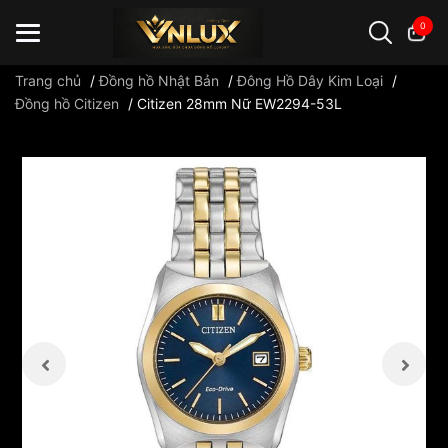
0
Trang chủ
/
Đồng hồ Nhật Bản
/
Đông Hồ Dây Kim Loại
/
Đồng hồ Citizen
/
Citizen 28mm Nữ EW2294-53L
Đồng hồ casio
đồng hồ G-Shock
đồng hồ Orient
...