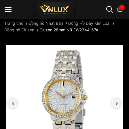
0
Trang chủ
/
Đồng hồ Nhật Bản
/
Đông Hồ Dây Kim Loại
/
Đồng hồ Citizen
/
Citizen 28mm Nữ EW2344-57A
Đồng hồ casio
đồng hồ G-Shock
đồng hồ Orient
...