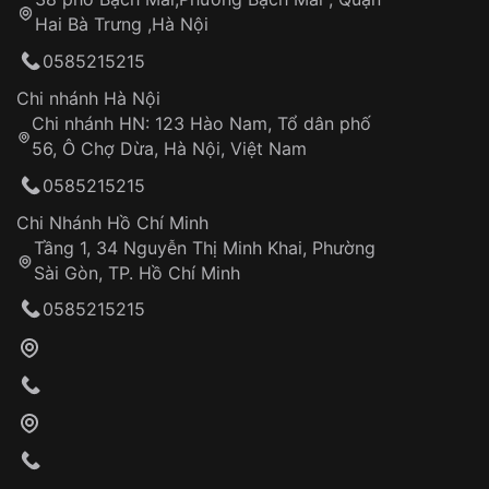
Tự ý sửa chữa
Hai Bà Trưng ,Hà Nội
Can thiệp tại các nơi không thuộc hệ
0585215215
thống VNLUX
Hotline: 0585 215 215
Chi nhánh Hà Nội
Chi nhánh HN: 123 Hào Nam, Tổ dân phố
Từ khóa SEO:
56, Ô Chợ Dừa, Hà Nội, Việt Nam
Hỗ trợ nhanh chóng – minh bạch
0585215215
Đảm bảo quyền lợi khách hàng
Đồng hành cùng khách hàng trong suốt quá
Chi Nhánh Hồ Chí Minh
trình sử dụng
Tầng 1, 34 Nguyễn Thị Minh Khai, Phường
Sài Gòn, TP. Hồ Chí Minh
Giao hàng tận nơi
0585215215
Khách hàng kiểm tra và thanh toán trực tiếp
cho nhân viên giao hàng
Xác nhận đơn hàng và thanh toán
VNLUX tiến hành giao hàng đến địa chỉ yêu
cầu