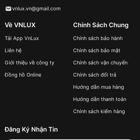
Từ khóa SEO:
vnlux.vn@gmail.com
Về VNLUX
Chính Sách Chung
Tải App VnLux
Chính sách bảo hành
Áp dụng với các đơn hàng giá trị cao hoặc
Liên hệ
Chính sách bảo mật
sản phẩm đặc biệt
Khách hàng cần
đặt cọc trước 10% giá trị đơn
Giới thiệu về công ty
Chính sách vận chuyển
hàng
Số tiền còn lại thanh toán khi nhận hàng hoặc
Đồng hồ Online
Chính sách đổi trả
theo thỏa thuận
Hướng dẫn mua hàng
Lợi ích của việc đặt cọc:
Hướng dẫn thanh toán
✔️ Đảm bảo xử lý đơn hàng nhanh chóng
Chính sách kiểm hàng
✔️ Hạn chế tình trạng hủy đơn không mong
muốn
Đăng Ký Nhận Tin
Từ khóa SEO: