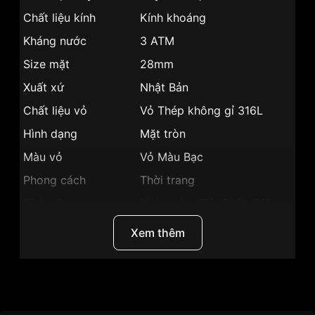
Chất liệu kính
Kính khoáng
Kháng nước
3 ATM
Size mặt
28mm
Xuất xứ
Nhật Bản
Chất liệu vỏ
Vỏ Thép không gỉ 316L
Hình dạng
Mặt tròn
Màu vỏ
Vỏ Màu Bạc
Phong cách
Thời trang
Tính năng
Lịch ngày, Giờ, Phút, Giây
Độ dày
8mm
Xem thêm
Màu mặt
Mặt trắng
Những sản phẩm tương tự
"Citizen 28mm Nữ
EW2344-57A":
Thương hiệu
Citizen