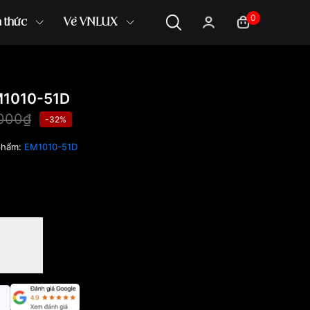
0
n thức
Về VNLUX
M1010-51D
,000₫
-32%
phẩm:
EM1010-51D