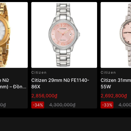
Citizen
Citizen
e Nữ
Citizen 29mm Nữ FE1140-
Citizen 31mm
mm) – Đồng
86X
55W
g ánh sáng,
2,856,000₫
2,692,800₫
h hiện đại
00₫
4,300,000₫
4,00
-34%
-33%