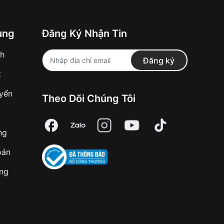
ung
Đăng Ký Nhận Tin
nh
Đăng ký
t
uyển
Theo Dõi Chúng Tôi
ng
oán
àng