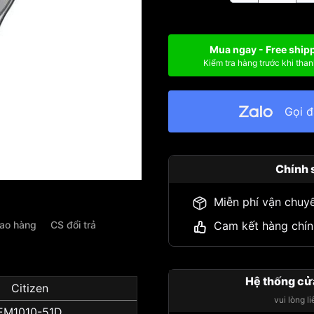
Mua ngay - Free ship
Kiểm tra hàng trước khi than
Gọi 
Chính 
Miễn phí vận chuy
iao hàng
CS đổi trả
Cam kết hàng chín
Hệ thống cử
Citizen
vui lòng l
EM1010-51D