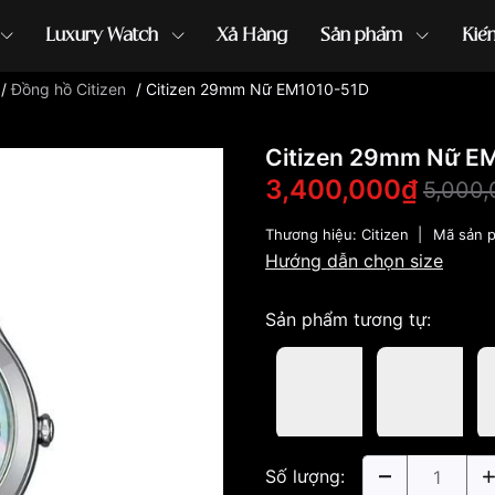
Luxury Watch
Xả Hàng
Sản phẩm
Kiế
/
Đồng hồ Citizen
/
Citizen 29mm Nữ EM1010-51D
ồng hồ G-Shock
đồng hồ Orient
...
Citizen 29mm Nữ E
3,400,000₫
5,000
Thương hiệu:
Citizen
|
Mã sản 
Hướng dẫn chọn size
Sản phẩm tương tự:
Số lượng: