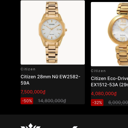
Citizen
Citizen
Citizen 28mm Nữ EW2582-
Citizen Eco-Driv
59A
EX1512-53A (29
hồ nữ năng lượn
7,500,000₫
4,080,000₫
thiết kế thanh lịc
14,800,000₫
-50%
6,000,0
-32%