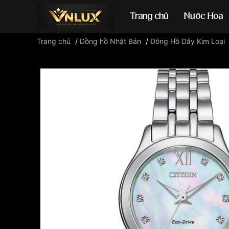
Trang chủ
Nước Hoa
Trang chủ
/
Đồng hồ Nhật Bản
/
Đông Hồ Dây Kim Loại
Đồng hồ casio
đ