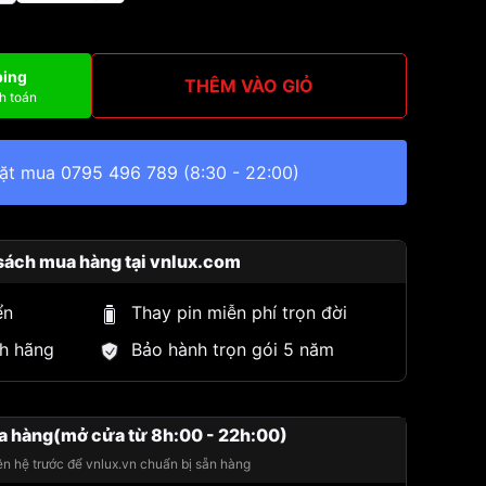
ping
THÊM VÀO GIỎ
h toán
đặt mua
0795 496 789
(8:30 - 22:00)
sách mua hàng tại vnlux.com
ển
Thay pin miễn phí trọn đời
h hãng
Bảo hành trọn gói 5 năm
a hàng(mở cửa từ 8h:00 - 22h:00)
iên hệ trước để vnlux.vn chuẩn bị sẵn hàng