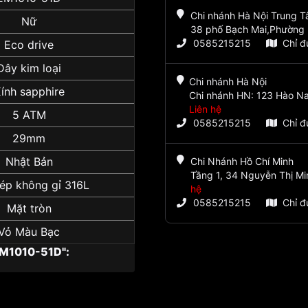
Chi nhánh Hà Nội Trung 
Nữ
38 phố Bạch Mai,Phường 
0585215215
Chỉ 
Eco drive
Dây kim loại
Chi nhánh Hà Nội
ính sapphire
Chi nhánh HN: 123 Hào Na
Liên hệ
5 ATM
0585215215
Chỉ 
29mm
Nhật Bản
Chi Nhánh Hồ Chí Minh
Tầng 1, 34 Nguyễn Thị Mi
ép không gỉ 316L
hệ
0585215215
Chỉ 
Mặt tròn
Vỏ Màu Bạc
EM1010-51D":