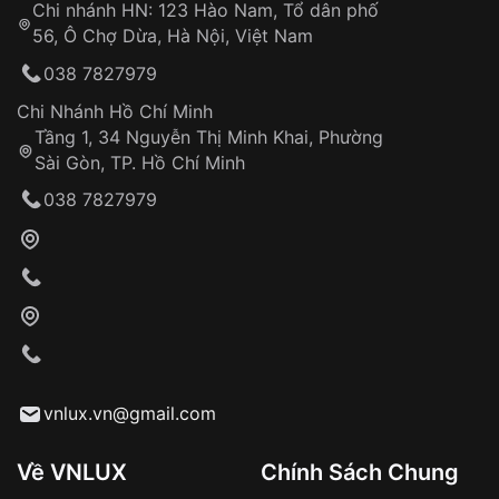
Chi nhánh HN: 123 Hào Nam, Tổ dân phố
Từ khóa SEO:
56, Ô Chợ Dừa, Hà Nội, Việt Nam
Hỗ trợ nhanh chóng – minh bạch
038 7827979
Đảm bảo quyền lợi khách hàng
Đồng hành cùng khách hàng trong suốt quá
Chi Nhánh Hồ Chí Minh
trình sử dụng
Tầng 1, 34 Nguyễn Thị Minh Khai, Phường
Sài Gòn, TP. Hồ Chí Minh
Giao hàng tận nơi
038 7827979
Khách hàng kiểm tra và thanh toán trực tiếp
cho nhân viên giao hàng
Xác nhận đơn hàng và thanh toán
VNLUX tiến hành giao hàng đến địa chỉ yêu
cầu
Từ khóa SEO:
vnlux.vn@gmail.com
Về VNLUX
Chính Sách Chung