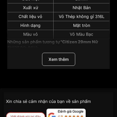
Xuất xứ
Nhật Bản
Chất liệu vỏ
Vỏ Thép không gỉ 316L
Hình dạng
Mặt tròn
Màu vỏ
Vỏ Màu Bạc
Những sản phẩm tương tự
"Citizen 29mm Nữ
EW2500-88L":
Xem thêm
Thương Hiệu
Citizen
SKU
EW2500-88L
Chính sách vận chuyển VNLUX
Xin chia sẻ cảm nhận của bạn về sản phẩm
tiện lợi –
Đối tượng sử dụng
Nữ
nhanh chóng – minh bạch
Dòng máy
Eco drive
Viết đánh giá tại đây