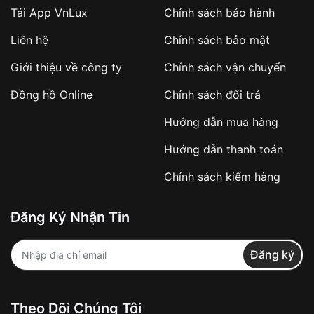
Tải App VnLux
Chính sách bảo hành
Áp dụng với các đơn hàng giá trị cao hoặc
Liên hệ
Chính sách bảo mật
sản phẩm đặc biệt
Khách hàng cần
đặt cọc trước 10% giá trị đơn
Giới thiệu về công ty
Chính sách vận chuyển
hàng
Số tiền còn lại thanh toán khi nhận hàng hoặc
Đồng hồ Online
Chính sách đổi trả
theo thỏa thuận
Hướng dẫn mua hàng
Lợi ích của việc đặt cọc:
Hướng dẫn thanh toán
✔️ Đảm bảo xử lý đơn hàng nhanh chóng
Chính sách kiểm hàng
✔️ Hạn chế tình trạng hủy đơn không mong
muốn
Đăng Ký Nhận Tin
Từ khóa SEO:
Đăng ký
Khách hàng được
kiểm tra hàng trước khi
Theo Dõi Chúng Tôi