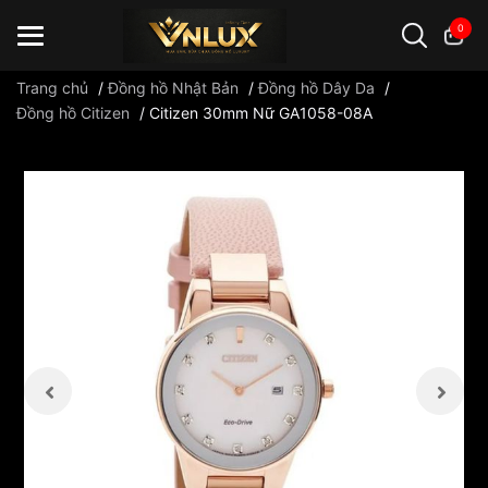
0
Trang chủ
/
Đồng hồ Nhật Bản
/
Đồng hồ Dây Da
/
Đồng hồ Citizen
/
Citizen 30mm Nữ GA1058-08A
Đồng hồ casio
đồng hồ G-Shock
đồng hồ Orient
...