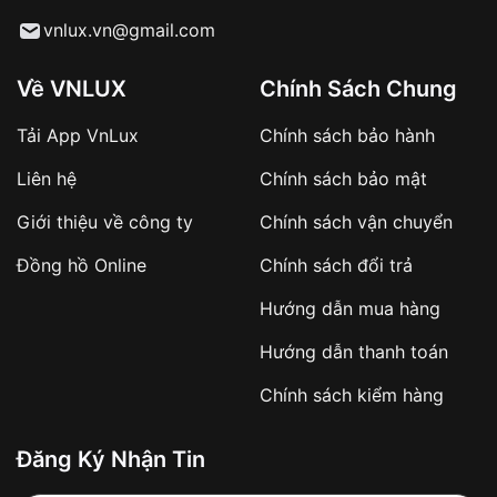
Từ khóa SEO:
vnlux.vn@gmail.com
Về VNLUX
Chính Sách Chung
Tải App VnLux
Chính sách bảo hành
Áp dụng với các đơn hàng giá trị cao hoặc
Liên hệ
Chính sách bảo mật
sản phẩm đặc biệt
Khách hàng cần
đặt cọc trước 10% giá trị đơn
Giới thiệu về công ty
Chính sách vận chuyển
hàng
Số tiền còn lại thanh toán khi nhận hàng hoặc
Đồng hồ Online
Chính sách đổi trả
theo thỏa thuận
Hướng dẫn mua hàng
Lợi ích của việc đặt cọc:
Hướng dẫn thanh toán
✔️ Đảm bảo xử lý đơn hàng nhanh chóng
Chính sách kiểm hàng
✔️ Hạn chế tình trạng hủy đơn không mong
muốn
Đăng Ký Nhận Tin
Từ khóa SEO: