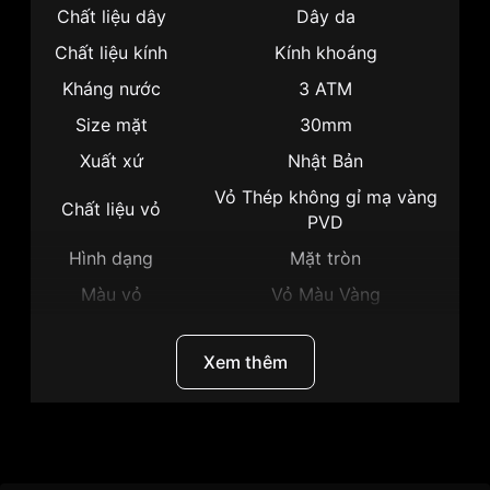
Chất liệu dây
Dây da
Chất liệu kính
Kính khoáng
Kháng nước
3 ATM
Size mặt
30mm
Xuất xứ
Nhật Bản
Vỏ Thép không gỉ mạ vàng
Chất liệu vỏ
PVD
Hình dạng
Mặt tròn
Màu vỏ
Vỏ Màu Vàng
Phong cách
Sang trọng
Xem thêm
Tính năng
Lịch ngày, Giờ, phút
Độ dày
7mm
Màu mặt
Mặt trắng
Thương hiệu
Citizen
Những sản phẩm tương tự
"Citizen 30mm Nữ