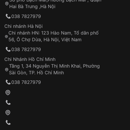
Tự ý sửa chữa
Hai Bà Trưng ,Hà Nội
Can thiệp tại các nơi không thuộc hệ
038 7827979
thống VNLUX
Hotline: 0585 215 215
Chi nhánh Hà Nội
Chi nhánh HN: 123 Hào Nam, Tổ dân phố
Từ khóa SEO:
56, Ô Chợ Dừa, Hà Nội, Việt Nam
Hỗ trợ nhanh chóng – minh bạch
038 7827979
Đảm bảo quyền lợi khách hàng
Đồng hành cùng khách hàng trong suốt quá
Chi Nhánh Hồ Chí Minh
trình sử dụng
Tầng 1, 34 Nguyễn Thị Minh Khai, Phường
Sài Gòn, TP. Hồ Chí Minh
Giao hàng tận nơi
038 7827979
Khách hàng kiểm tra và thanh toán trực tiếp
cho nhân viên giao hàng
Xác nhận đơn hàng và thanh toán
VNLUX tiến hành giao hàng đến địa chỉ yêu
cầu