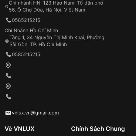
Chi nhánh HN: 123 Hào Nam, Tổ dân phố
Từ khóa SEO:
56, Ô Chợ Dừa, Hà Nội, Việt Nam
Hỗ trợ nhanh chóng – minh bạch
0585215215
Đảm bảo quyền lợi khách hàng
Đồng hành cùng khách hàng trong suốt quá
Chi Nhánh Hồ Chí Minh
trình sử dụng
Tầng 1, 34 Nguyễn Thị Minh Khai, Phường
Sài Gòn, TP. Hồ Chí Minh
Giao hàng tận nơi
0585215215
Khách hàng kiểm tra và thanh toán trực tiếp
cho nhân viên giao hàng
Xác nhận đơn hàng và thanh toán
VNLUX tiến hành giao hàng đến địa chỉ yêu
cầu
Từ khóa SEO:
vnlux.vn@gmail.com
Về VNLUX
Chính Sách Chung