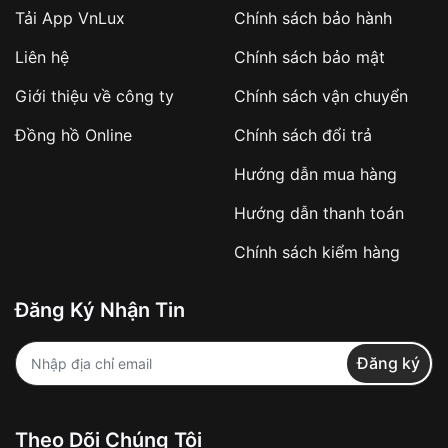
Tải App VnLux
Chính sách bảo hành
Áp dụng với các đơn hàng giá trị cao hoặc
Liên hệ
Chính sách bảo mật
sản phẩm đặc biệt
Khách hàng cần
đặt cọc trước 10% giá trị đơn
Giới thiệu về công ty
Chính sách vận chuyển
hàng
Số tiền còn lại thanh toán khi nhận hàng hoặc
Đồng hồ Online
Chính sách đổi trả
theo thỏa thuận
Hướng dẫn mua hàng
Lợi ích của việc đặt cọc:
Hướng dẫn thanh toán
✔️ Đảm bảo xử lý đơn hàng nhanh chóng
Chính sách kiểm hàng
✔️ Hạn chế tình trạng hủy đơn không mong
muốn
Đăng Ký Nhận Tin
Từ khóa SEO:
Đăng ký
Khách hàng được
kiểm tra hàng trước khi
Theo Dõi Chúng Tôi