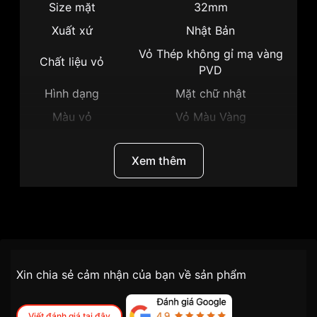
Size mặt
32mm
Xuất xứ
Nhật Bản
Vỏ Thép không gỉ mạ vàng
Chất liệu vỏ
PVD
Hình dạng
Mặt chữ nhật
Màu vỏ
Vỏ Màu Vàng
Phong cách
Sang trọng
Xem thêm
Tính năng
Lịch ngày, Giờ, Phút, Giây
Độ dày
8mm
Màu mặt
Mặt đen
Thương hiệu
Citizen
Những sản phẩm tương tự
"Citizen 32mm Nam
BM6552-52E":
SKU
BM6552-52E
Chính sách vận chuyển VNLUX
Xin chia sẻ cảm nhận của bạn về sản phẩm
tiện lợi –
Đối tượng sử dụng
Nam
nhanh chóng – minh bạch
Dòng máy
Eco drive
Viết đánh giá tại đây