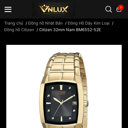
0
Trang chủ
/
Đồng hồ Nhật Bản
/
Đông Hồ Dây Kim Loại
/
Đồng hồ Citizen
/
Citizen 32mm Nam BM6552-52E
Đồng hồ casio
đồng hồ G-Shock
đồng hồ Orient
...