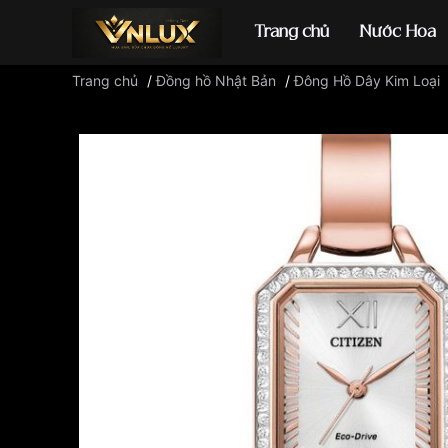
Trang chủ
Nước Hoa
Trang chủ
/
Đồng hồ Nhật Bản
/
Đông Hồ Dây Kim Loại
Đồng hồ casio
đ