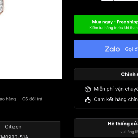
Mua ngay - Free ship
Kiểm tra hàng trước khi than
Gọi 
Chính 
Miễn phí vận chuy
iao hàng
CS đổi trả
Cam kết hàng chín
Hệ thống cử
Citizen
vui lòng l
EM0983-51A