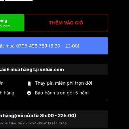
ping
THÊM VÀO GIỎ
h toán
đặt mua
0795 496 789
(8:30 - 22:00)
sách mua hàng tại vnlux.com
ển
Thay pin miễn phí trọn đời
h hãng
Bảo hành trọn gói 5 năm
a hàng(mở cửa từ 8h:00 - 22h:00)
iên hệ trước để vnlux.vn chuẩn bị sẵn hàng