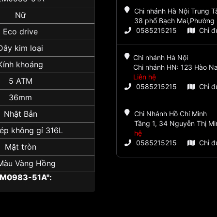
Chi nhánh Hà Nội Trung 
Nữ
38 phố Bạch Mai,Phường 
0585215215
Chỉ 
Eco drive
Dây kim loại
Chi nhánh Hà Nội
Kính khoáng
Chi nhánh HN: 123 Hào Na
Liên hệ
5 ATM
0585215215
Chỉ 
36mm
Nhật Bản
Chi Nhánh Hồ Chí Minh
Tầng 1, 34 Nguyễn Thị Mi
ép không gỉ 316L
hệ
0585215215
Chỉ 
Mặt tròn
Màu Vàng Hồng
EM0983-51A":