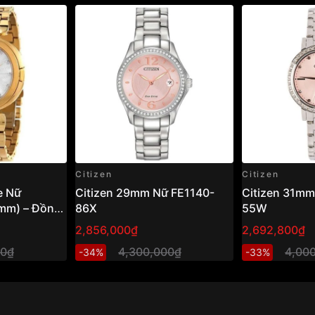
Citizen
Citizen
e Nữ
Citizen 29mm Nữ FE1140-
Citizen 31mm
mm) – Đồng
86X
55W
g ánh sáng,
2,856,000₫
2,692,800₫
h hiện đại
00₫
4,300,000₫
4,00
-34%
-33%