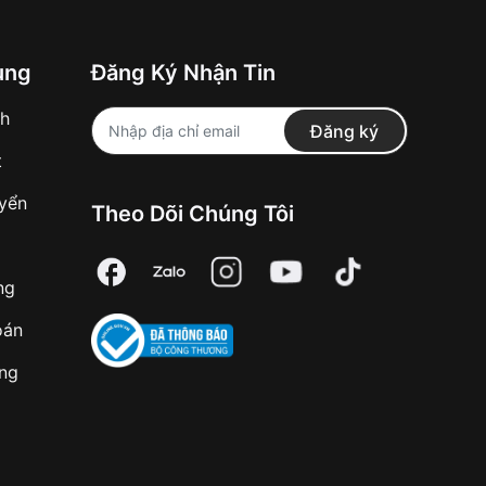
ung
Đăng Ký Nhận Tin
nh
Đăng ký
t
uyển
Theo Dõi Chúng Tôi
ng
oán
àng