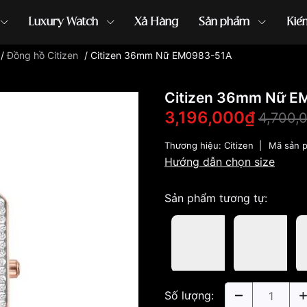
Luxury Watch
Xả Hàng
Sản phẩm
Kiế
/
Đồng hồ Citizen
/
Citizen 36mm Nữ EM0983-51A
ồng hồ G-Shock
đồng hồ Orient
...
Citizen 36mm Nữ E
3,196,000₫
4,700,
Thương hiệu:
Citizen
|
Mã sản 
Hướng dẫn chọn size
Sản phẩm tương tự:
Số lượng: