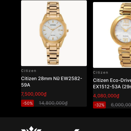
Citizen
Citizen
Citizen 28mm Nữ EW2582-
Citizen Eco-Driv
59A
EX1512-53A (29
hồ nữ năng lượn
7,500,000₫
4,080,000₫
thiết kế thanh lịc
14,800,000₫
-50%
6,000,0
-32%