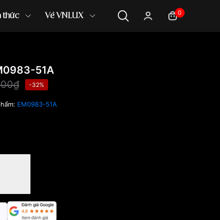
0
n thức
Về VNLUX
M0983-51A
000₫
-32%
phẩm:
EM0983-51A