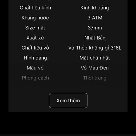
Chất liệu kính
Kính khoáng
Kháng nước
3 ATM
Size mặt
37mm
Xuất xứ
Nhật Bản
Chất liệu vỏ
Vỏ Thép không gỉ 316L
Hình dạng
Mặt chữ nhật
Màu vỏ
Vỏ Màu Đen
Phong cách
Thời trang
Tính năng
Giờ, Phút
Độ dày
6mm
Xem thêm
Màu mặt
Mặt đen
Những sản phẩm tương tự
"Citizen 37mm Nam
BL6008-53E":
Thương hiệu
Citizen