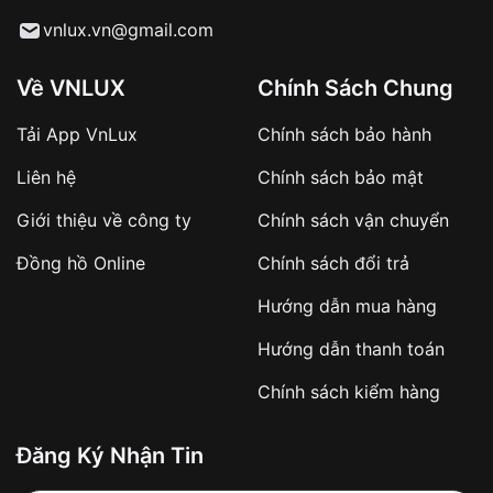
Từ khóa SEO:
vnlux.vn@gmail.com
Về VNLUX
Chính Sách Chung
Tải App VnLux
Chính sách bảo hành
Áp dụng với các đơn hàng giá trị cao hoặc
Liên hệ
Chính sách bảo mật
sản phẩm đặc biệt
Khách hàng cần
đặt cọc trước 10% giá trị đơn
Giới thiệu về công ty
Chính sách vận chuyển
hàng
Số tiền còn lại thanh toán khi nhận hàng hoặc
Đồng hồ Online
Chính sách đổi trả
theo thỏa thuận
Hướng dẫn mua hàng
Lợi ích của việc đặt cọc:
Hướng dẫn thanh toán
✔️ Đảm bảo xử lý đơn hàng nhanh chóng
Chính sách kiểm hàng
✔️ Hạn chế tình trạng hủy đơn không mong
muốn
Đăng Ký Nhận Tin
Từ khóa SEO: