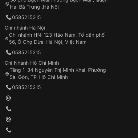
Tự ý sửa chữa
Hai Bà Trưng ,Hà Nội
Can thiệp tại các nơi không thuộc hệ
0585215215
thống VNLUX
Hotline: 0585 215 215
Chi nhánh Hà Nội
Chi nhánh HN: 123 Hào Nam, Tổ dân phố
Từ khóa SEO:
56, Ô Chợ Dừa, Hà Nội, Việt Nam
Hỗ trợ nhanh chóng – minh bạch
0585215215
Đảm bảo quyền lợi khách hàng
Đồng hành cùng khách hàng trong suốt quá
Chi Nhánh Hồ Chí Minh
trình sử dụng
Tầng 1, 34 Nguyễn Thị Minh Khai, Phường
Sài Gòn, TP. Hồ Chí Minh
Giao hàng tận nơi
0585215215
Khách hàng kiểm tra và thanh toán trực tiếp
cho nhân viên giao hàng
Xác nhận đơn hàng và thanh toán
VNLUX tiến hành giao hàng đến địa chỉ yêu
cầu