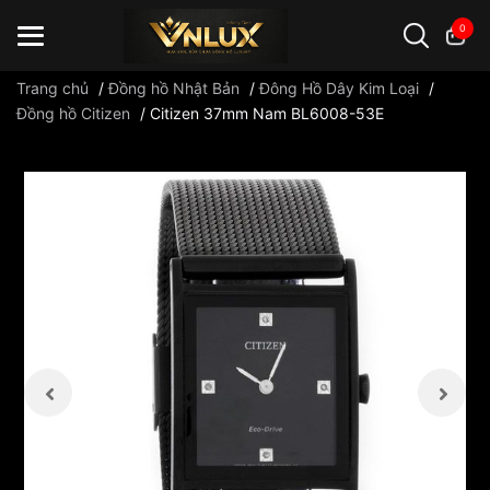
0
Trang chủ
/
Đồng hồ Nhật Bản
/
Đông Hồ Dây Kim Loại
/
Đồng hồ Citizen
/
Citizen 37mm Nam BL6008-53E
Đồng hồ casio
đồng hồ G-Shock
đồng hồ Orient
...