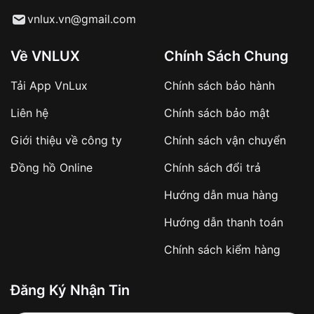
Từ khóa SEO:
vnlux.vn@gmail.com
Về VNLUX
Chính Sách Chung
Tải App VnLux
Chính sách bảo hành
Áp dụng với các đơn hàng giá trị cao hoặc
Liên hệ
Chính sách bảo mật
sản phẩm đặc biệt
Khách hàng cần
đặt cọc trước 10% giá trị đơn
Giới thiệu về công ty
Chính sách vận chuyển
hàng
Số tiền còn lại thanh toán khi nhận hàng hoặc
Đồng hồ Online
Chính sách đổi trả
theo thỏa thuận
Hướng dẫn mua hàng
Lợi ích của việc đặt cọc:
Hướng dẫn thanh toán
✔️ Đảm bảo xử lý đơn hàng nhanh chóng
Chính sách kiểm hàng
✔️ Hạn chế tình trạng hủy đơn không mong
muốn
Đăng Ký Nhận Tin
Từ khóa SEO: