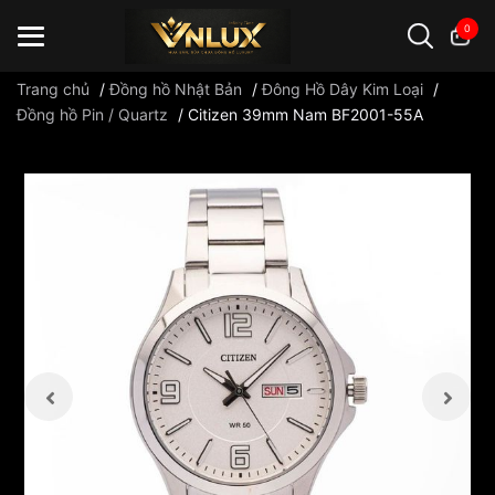
0
Trang chủ
/
Đồng hồ Nhật Bản
/
Đông Hồ Dây Kim Loại
/
Đồng hồ Pin / Quartz
/
Citizen 39mm Nam BF2001-55A
Đồng hồ casio
đồng hồ G-Shock
đồng hồ Orient
...