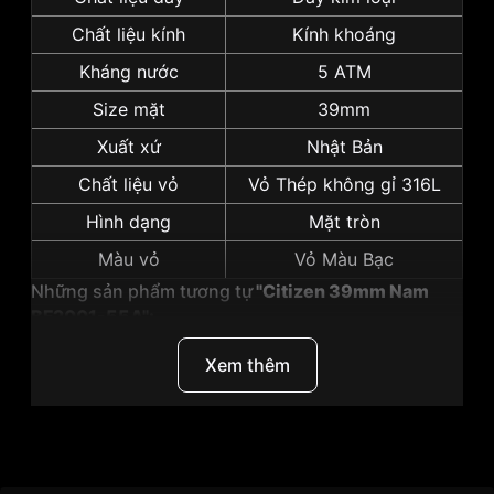
Chất liệu kính
Kính khoáng
Kháng nước
5 ATM
Size mặt
39mm
Xuất xứ
Nhật Bản
Chất liệu vỏ
Vỏ Thép không gỉ 316L
Hình dạng
Mặt tròn
Màu vỏ
Vỏ Màu Bạc
Những sản phẩm tương tự
"Citizen 39mm Nam
BF2001-55A":
Xem thêm
Thương Hiệu
Citizen