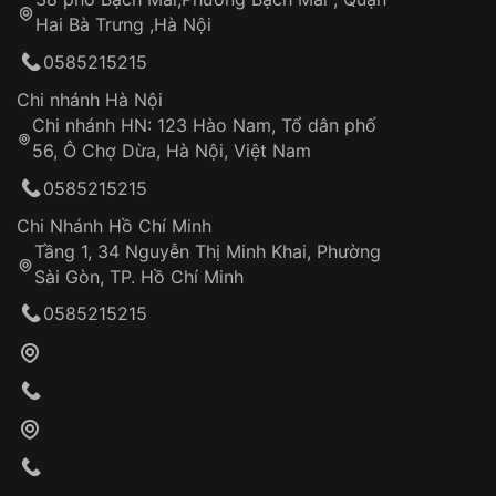
Tự ý sửa chữa
Hai Bà Trưng ,Hà Nội
Can thiệp tại các nơi không thuộc hệ
0585215215
thống VNLUX
Hotline: 0585 215 215
Chi nhánh Hà Nội
Chi nhánh HN: 123 Hào Nam, Tổ dân phố
Từ khóa SEO:
56, Ô Chợ Dừa, Hà Nội, Việt Nam
Hỗ trợ nhanh chóng – minh bạch
0585215215
Đảm bảo quyền lợi khách hàng
Đồng hành cùng khách hàng trong suốt quá
Chi Nhánh Hồ Chí Minh
trình sử dụng
Tầng 1, 34 Nguyễn Thị Minh Khai, Phường
Sài Gòn, TP. Hồ Chí Minh
Giao hàng tận nơi
0585215215
Khách hàng kiểm tra và thanh toán trực tiếp
cho nhân viên giao hàng
Xác nhận đơn hàng và thanh toán
VNLUX tiến hành giao hàng đến địa chỉ yêu
cầu