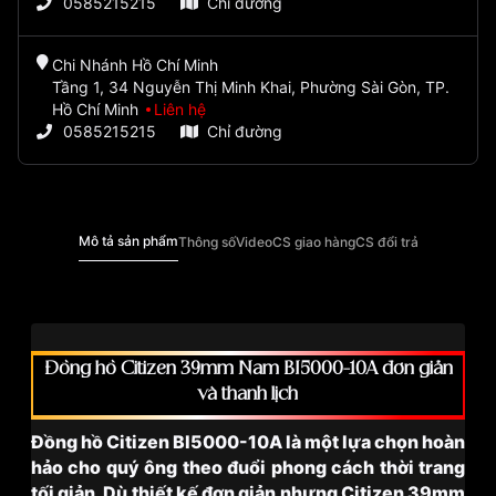
0585215215
Chỉ đường
Chi Nhánh Hồ Chí Minh
Tầng 1, 34 Nguyễn Thị Minh Khai, Phường Sài Gòn, TP.
Hồ Chí Minh
Liên hệ
0585215215
Chỉ đường
Mô tả sản phẩm
Thông số
Video
CS giao hàng
CS đổi trả
Đồng hồ Citizen 39mm Nam BI5000-10A đơn giản
và thanh lịch
Đồng hồ Citizen BI5000-10A là một lựa chọn hoàn
hảo cho quý ông theo đuổi phong cách thời trang
tối giản. Dù thiết kế đơn giản nhưng Citizen 39mm