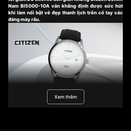
Nam BI5000-10A vẫn khẳng định được sức hút
khi làm nổi bật vẻ đẹp thanh lịch trên cổ tay các
đấng mày râu.
Xem thêm
I. Thương hiệu Citizen là “ông lớn” đến từ Nhật Bản
Thương Hiệu
Citizen
Xuất hiện từ năm 1918, thương hiệu Citizen đã
khẳng định vị thế vững chắc trong ngành đồng hồ