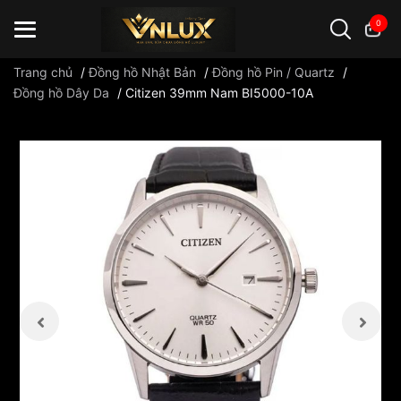
0
Trang chủ
/
Đồng hồ Nhật Bản
/
Đồng hồ Pin / Quartz
/
Đồng hồ Dây Da
/
Citizen 39mm Nam BI5000-10A
Đồng hồ casio
đồng hồ G-Shock
đồng hồ Orient
...