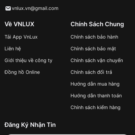
Từ khóa SEO:
vnlux.vn@gmail.com
Về VNLUX
Chính Sách Chung
Tải App VnLux
Chính sách bảo hành
Áp dụng với các đơn hàng giá trị cao hoặc
Liên hệ
Chính sách bảo mật
sản phẩm đặc biệt
Khách hàng cần
đặt cọc trước 10% giá trị đơn
Giới thiệu về công ty
Chính sách vận chuyển
hàng
Số tiền còn lại thanh toán khi nhận hàng hoặc
Đồng hồ Online
Chính sách đổi trả
theo thỏa thuận
Hướng dẫn mua hàng
Lợi ích của việc đặt cọc:
Hướng dẫn thanh toán
✔️ Đảm bảo xử lý đơn hàng nhanh chóng
Chính sách kiểm hàng
✔️ Hạn chế tình trạng hủy đơn không mong
muốn
Đăng Ký Nhận Tin
Từ khóa SEO: