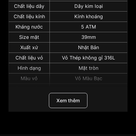
Chất liệu dây
Dây kim loại
Chất liệu kính
Kính khoáng
Kháng nước
5 ATM
Size mặt
39mm
Xuất xứ
Nhật Bản
Chất liệu vỏ
Vỏ Thép không gỉ 316L
Hình dạng
Mặt tròn
Màu vỏ
Vỏ Màu Bạc
Phong cách
Sang trọng
Dạ quang, Lịch ngày, Giờ, Phút,
Xem thêm
Tính năng
Giây
Độ dày
8mm
Màu mặt
Mặt xanh dương
Thương Hiệu
Citizen
Những sản phẩm tương tự
"Citizen 39mm Nam