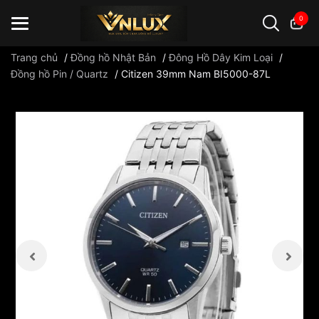
0
Trang chủ
/
Đồng hồ Nhật Bản
/
Đông Hồ Dây Kim Loại
/
Đồng hồ Pin / Quartz
/
Citizen 39mm Nam BI5000-87L
Đồng hồ casio
đồng hồ G-Shock
đồng hồ Orient
...