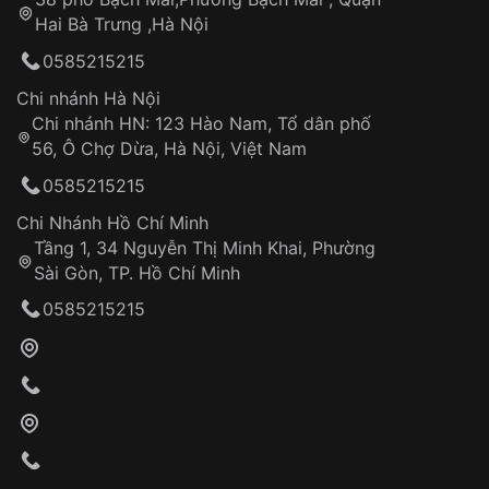
Tự ý sửa chữa
Hai Bà Trưng ,Hà Nội
Can thiệp tại các nơi không thuộc hệ
0585215215
thống VNLUX
Hotline: 0585 215 215
Chi nhánh Hà Nội
Chi nhánh HN: 123 Hào Nam, Tổ dân phố
Từ khóa SEO:
56, Ô Chợ Dừa, Hà Nội, Việt Nam
Hỗ trợ nhanh chóng – minh bạch
0585215215
Đảm bảo quyền lợi khách hàng
Đồng hành cùng khách hàng trong suốt quá
Chi Nhánh Hồ Chí Minh
trình sử dụng
Tầng 1, 34 Nguyễn Thị Minh Khai, Phường
Sài Gòn, TP. Hồ Chí Minh
Giao hàng tận nơi
0585215215
Khách hàng kiểm tra và thanh toán trực tiếp
cho nhân viên giao hàng
Xác nhận đơn hàng và thanh toán
VNLUX tiến hành giao hàng đến địa chỉ yêu
cầu