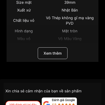
Size mặt
39mm
Xuất xứ
Nhật Bản
Vỏ Thép không gỉ mạ vàng
Chất liệu vỏ
PVD
Hình dạng
Mặt tròn
Màu vỏ
Vỏ Màu Vàng
Phong cách
Sang trọng
Xem thêm
Tính năng
Lịch ngày, Giờ, Phút, Giây
Độ dày
10mm
Màu mặt
Mặt trắng
Thương hiệu
Citizen
Những sản phẩm tương tự
"Citizen 39mm Nam
BM7342-50A":
SKU
BM7342-50A
Chính sách vận chuyển VNLUX
Xin chia sẻ cảm nhận của bạn về sản phẩm
tiện lợi –
Đối tượng sử dụng
Nam
nhanh chóng – minh bạch
Dòng máy
Eco drive
Viết đánh giá tại đây