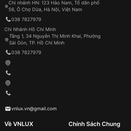
Chi nhánh HN: 123 Hào Nam, Tổ dân phố
Từ khóa SEO:
56, Ô Chợ Dừa, Hà Nội, Việt Nam
Hỗ trợ nhanh chóng – minh bạch
038 7827979
Đảm bảo quyền lợi khách hàng
Đồng hành cùng khách hàng trong suốt quá
Chi Nhánh Hồ Chí Minh
trình sử dụng
Tầng 1, 34 Nguyễn Thị Minh Khai, Phường
Sài Gòn, TP. Hồ Chí Minh
Giao hàng tận nơi
038 7827979
Khách hàng kiểm tra và thanh toán trực tiếp
cho nhân viên giao hàng
Xác nhận đơn hàng và thanh toán
VNLUX tiến hành giao hàng đến địa chỉ yêu
cầu
Từ khóa SEO:
vnlux.vn@gmail.com
Về VNLUX
Chính Sách Chung