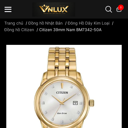
0
Trang chủ
/
Đồng hồ Nhật Bản
/
Đông Hồ Dây Kim Loại
/
Đồng hồ Citizen
/
Citizen 39mm Nam BM7342-50A
Đồng hồ casio
đồng hồ G-Shock
đồng hồ Orient
...