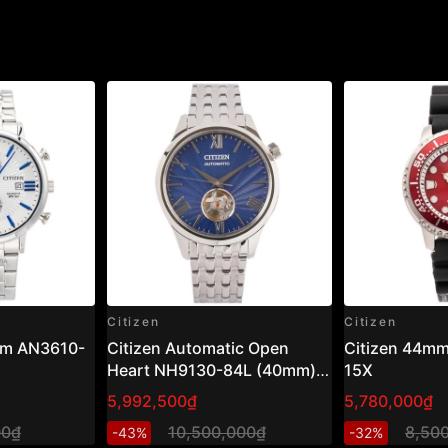
Citizen
Citizen
am AN3610-
Citizen Automatic Open
Citizen 44m
Heart NH9130-84L (40mm) –
15X
Đồng hồ nam cơ hở tim, mặt
5,992,500₫
5,780,000₫
xanh sang trọng
00₫
10,500,000₫
8,50
-43%
-32%