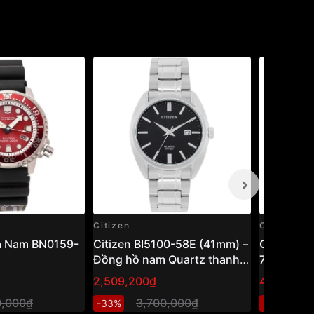
Citizen
Citizen
m Nam BN0159-
Citizen BI5100-58E (41mm) –
Citizen 
Đồng hồ nam Quartz thanh
75L
lịch, thiết kế cổ điển dễ đeo
2,509,200₫
4,205,80
0,000₫
3,700,000₫
6
-33%
-32%