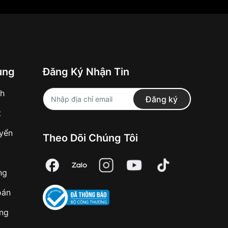
ung
Đăng Ký Nhận Tin
nh
Đăng ký
t
uyển
Theo Dõi Chúng Tôi
ng
oán
àng