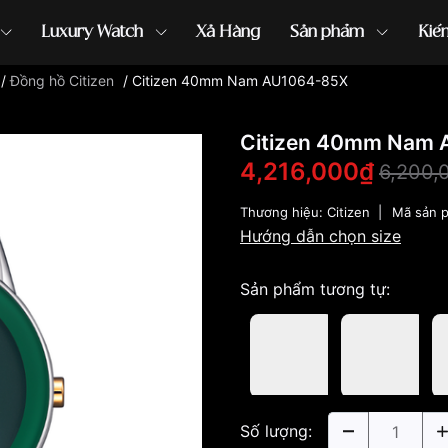
Luxury Watch
Xả Hàng
Sản phẩm
Kiế
/
Đồng hồ Citizen
/
Citizen 40mm Nam AU1064-85X
ồng hồ G-Shock
đồng hồ Orient
...
Citizen 40mm Nam
4,216,000₫
6,200,
Thương hiệu:
Citizen
|
Mã sản 
Hướng dẫn chọn size
Sản phẩm tương tự:
Số lượng: