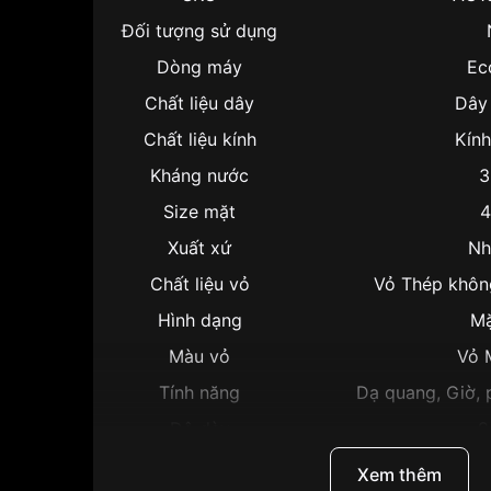
Đối tượng sử dụng
Dòng máy
Ec
Chất liệu dây
Dây 
Chất liệu kính
Kín
Kháng nước
3
Size mặt
Xuất xứ
Nh
Chất liệu vỏ
Vỏ Thép khôn
Hình dạng
Mặ
Màu vỏ
Vỏ 
Tính năng
Dạ quang, Giờ, p
Độ dày
9
Màu mặt
Mặ
Xem thêm