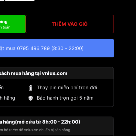
ping
THÊM VÀO GIỎ
h toán
đặt mua
0795 496 789
(8:30 - 22:00)
sách mua hàng tại vnlux.com
ển
Thay pin miễn phí trọn đời
h hãng
Bảo hành trọn gói 5 năm
a hàng(mở cửa từ 8h:00 - 22h:00)
iên hệ trước để vnlux.vn chuẩn bị sẵn hàng