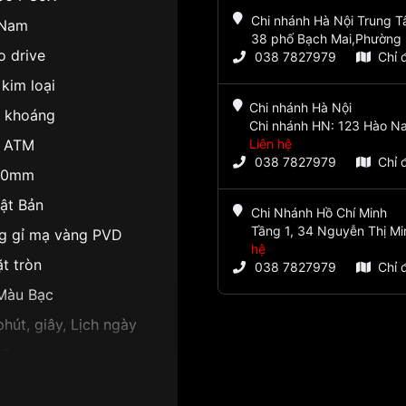
Chi nhánh Hà Nội Trung 
Nam
38 phố Bạch Mai,Phường 
o drive
038 7827979
Chỉ 
kim loại
Chi nhánh Hà Nội
h khoáng
Chi nhánh HN: 123 Hào Na
 ATM
Liên hệ
038 7827979
Chỉ 
40mm
ật Bản
Chi Nhánh Hồ Chí Minh
Tầng 1, 34 Nguyễn Thị Mi
g gỉ mạ vàng PVD
hệ
t tròn
038 7827979
Chỉ 
Màu Bạc
hút, giây, Lịch ngày
.7mm
t xanh