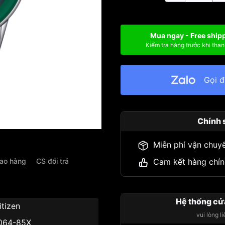
Mua ngay - Free ship
Kiểm tra hàng trước khi than
Gọi 
Chính 
Miễn phí vận chuy
iao hàng
CS đổi trả
Cam kết hàng chín
Hệ thống cử
itizen
vui lòng l
064-85X