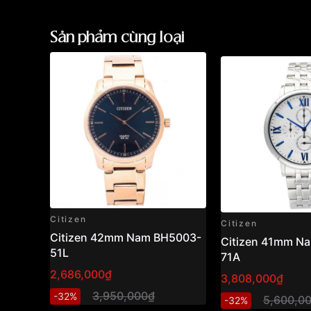
Sản phẩm cùng loại
Citizen
Citizen
Citizen 42mm Nam BH5003-
Citizen 41mm N
51L
71A
2,686,000₫
3,808,000₫
3,950,000₫
-32%
5,600,0
-32%