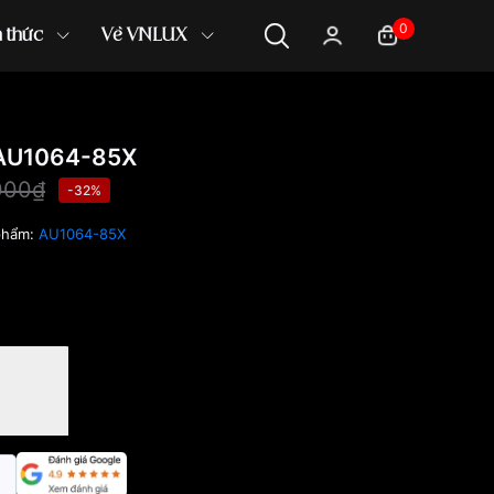
0
n thức
Về VNLUX
 AU1064-85X
000₫
-32%
phẩm:
AU1064-85X