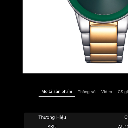
Mô tả sản phẩm
Thông số
Video
CS g
Thương Hiệu
C
SKU
AU1