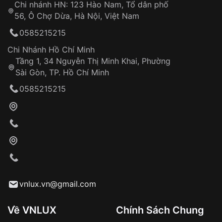
Chi nhánh HN: 123 Hào Nam, Tổ dân phố
Từ khóa SEO:
56, Ô Chợ Dừa, Hà Nội, Việt Nam
Hỗ trợ nhanh chóng – minh bạch
0585215215
Đảm bảo quyền lợi khách hàng
Đồng hành cùng khách hàng trong suốt quá
Chi Nhánh Hồ Chí Minh
trình sử dụng
Tầng 1, 34 Nguyễn Thị Minh Khai, Phường
Sài Gòn, TP. Hồ Chí Minh
Giao hàng tận nơi
0585215215
Khách hàng kiểm tra và thanh toán trực tiếp
cho nhân viên giao hàng
Xác nhận đơn hàng và thanh toán
VNLUX tiến hành giao hàng đến địa chỉ yêu
cầu
Từ khóa SEO:
vnlux.vn@gmail.com
Về VNLUX
Chính Sách Chung