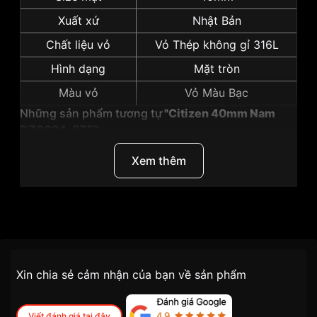
Xuất xứ
Nhật Bản
Chất liệu vỏ
Vỏ Thép không gỉ 316L
Hình dạng
Mặt tròn
Màu vỏ
Vỏ Màu Bạc
Những sản phẩm tương tự
"Citizen 40mm Nam
DZ0024-57E":
Xem thêm
Thương Hiệu
Citizen
SKU
DZ0024-57E
Chính sách vận chuyển VNLUX
Xin chia sẻ cảm nhận của bạn về sản phẩm
tiện lợi –
Đối tượng sử dụng
Nam
nhanh chóng – minh bạch
Dòng máy
Pin / Quartz
Viết đánh giá tại đây