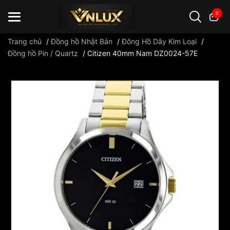
0
Trang chủ
/
Đồng hồ Nhật Bản
/
Đông Hồ Dây Kim Loại
/
Đồng hồ Pin / Quartz
/
Citizen 40mm Nam DZ0024-57E
Đồng hồ casio
đồng hồ G-Shock
đồng hồ Orient
...