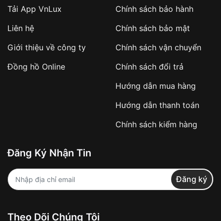
Tải App VnLux
Chính sách bảo hành
Áp dụng với các đơn hàng giá trị cao hoặc
Liên hệ
Chính sách bảo mật
sản phẩm đặc biệt
Khách hàng cần
đặt cọc trước 10% giá trị đơn
Giới thiệu về công ty
Chính sách vận chuyển
hàng
Số tiền còn lại thanh toán khi nhận hàng hoặc
Đồng hồ Online
Chính sách đổi trả
theo thỏa thuận
Hướng dẫn mua hàng
Lợi ích của việc đặt cọc:
Hướng dẫn thanh toán
✔️ Đảm bảo xử lý đơn hàng nhanh chóng
Chính sách kiểm hàng
✔️ Hạn chế tình trạng hủy đơn không mong
muốn
Đăng Ký Nhận Tin
Từ khóa SEO:
Đăng ký
Khách hàng được
kiểm tra hàng trước khi
Theo Dõi Chúng Tôi