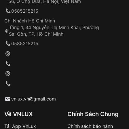
56, Ô Chợ Dừa, Hà Nội, Việt Nam
Hỗ trợ nhanh chóng – minh bạch
0585215215
Đảm bảo quyền lợi khách hàng
Đồng hành cùng khách hàng trong suốt quá
Chi Nhánh Hồ Chí Minh
trình sử dụng
Tầng 1, 34 Nguyễn Thị Minh Khai, Phường
Sài Gòn, TP. Hồ Chí Minh
Giao hàng tận nơi
0585215215
Khách hàng kiểm tra và thanh toán trực tiếp
cho nhân viên giao hàng
Xác nhận đơn hàng và thanh toán
VNLUX tiến hành giao hàng đến địa chỉ yêu
cầu
Từ khóa SEO:
vnlux.vn@gmail.com
Về VNLUX
Chính Sách Chung
Tải App VnLux
Chính sách bảo hành