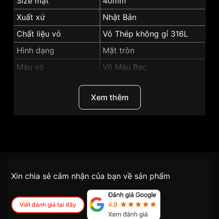
Size mặt
40mm
Xuất xứ
Nhật Bản
Chất liệu vỏ
Vỏ Thép không gỉ 316L
Hình dạng
Mặt tròn
Màu vỏ
Vỏ Màu Bạc
Những sản phẩm tương tự
"Citizen 40mm Nam
NH7520-56A":
Xem thêm
Thương Hiệu
Citizen
SKU
NH7520-56A
Chính sách vận chuyển VNLUX
Xin chia sẻ cảm nhận của bạn về sản phẩm
tiện lợi –
Đối tượng sử dụng
Nam
nhanh chóng – minh bạch
Dòng máy
Cơ / Automatic
Viết đánh giá tại đây