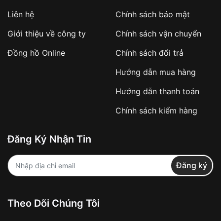
Áp dụng với các đơn hàng giá trị cao hoặc
Liên hệ
Chính sách bảo mật
sản phẩm đặc biệt
Khách hàng cần
đặt cọc trước 10% giá trị đơn
Giới thiệu về công ty
Chính sách vận chuyển
hàng
Số tiền còn lại thanh toán khi nhận hàng hoặc
Đồng hồ Online
Chính sách đổi trả
theo thỏa thuận
Hướng dẫn mua hàng
Lợi ích của việc đặt cọc:
Hướng dẫn thanh toán
✔️ Đảm bảo xử lý đơn hàng nhanh chóng
Chính sách kiểm hàng
✔️ Hạn chế tình trạng hủy đơn không mong
muốn
Đăng Ký Nhận Tin
Từ khóa SEO:
Đăng ký
Khách hàng được
kiểm tra hàng trước khi
Theo Dõi Chúng Tôi
thanh toán