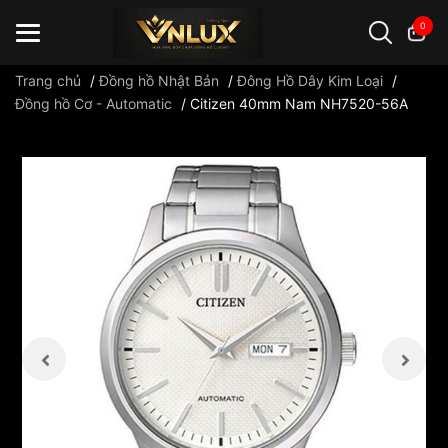
0
Trang chủ
/
Đồng hồ Nhật Bản
/
Đông Hồ Dây Kim Loại
/
Đồng hồ Cơ - Automatic
/
Citizen 40mm Nam NH7520-56A
Đồng hồ casio
đồng hồ G-Shock
đồng hồ Orient
...