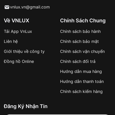
Từ khóa SEO:
vnlux.vn@gmail.com
Về VNLUX
Chính Sách Chung
Tải App VnLux
Chính sách bảo hành
Áp dụng với các đơn hàng giá trị cao hoặc
Liên hệ
Chính sách bảo mật
sản phẩm đặc biệt
Khách hàng cần
đặt cọc trước 10% giá trị đơn
Giới thiệu về công ty
Chính sách vận chuyển
hàng
Số tiền còn lại thanh toán khi nhận hàng hoặc
Đồng hồ Online
Chính sách đổi trả
theo thỏa thuận
Hướng dẫn mua hàng
Citizen 40mm Nam NH8353-00H với dây đeo nâu
Lợi ích của việc đặt cọc:
nhã nhặn
Hướng dẫn thanh toán
✔️ Đảm bảo xử lý đơn hàng nhanh chóng
Citizen 40mm Nam NH8353-00H không chỉ là
Chính sách kiểm hàng
✔️ Hạn chế tình trạng hủy đơn không mong
một chiếc đồng hồ để xem giờ mà còn là phụ kiện
muốn
thời trang đẳng cấp, giúp bạn nâng tầm phong
Đăng Ký Nhận Tin
Từ khóa SEO:
cách và khẳng định đẳng cấp của bản thân.