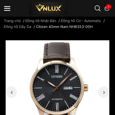
0
Trang chủ
/
Đồng hồ Nhật Bản
/
Đồng hồ Cơ - Automatic
/
Đồng hồ Dây Da
/
Citizen 40mm Nam NH8353-00H
Đồng hồ casio
đồng hồ G-Shock
đồng hồ Orient
...