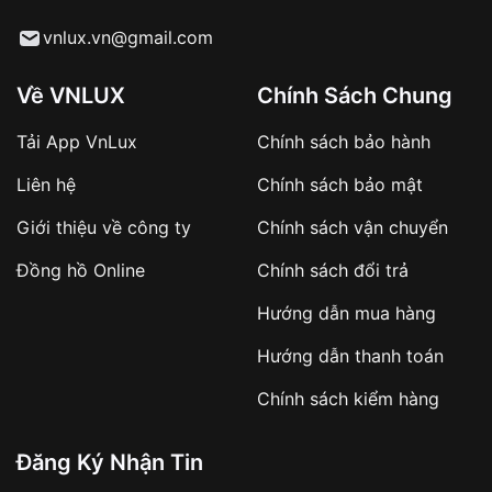
Từ khóa SEO:
vnlux.vn@gmail.com
Về VNLUX
Chính Sách Chung
Tải App VnLux
Chính sách bảo hành
Áp dụng với các đơn hàng giá trị cao hoặc
Liên hệ
Chính sách bảo mật
sản phẩm đặc biệt
Khách hàng cần
đặt cọc trước 10% giá trị đơn
Giới thiệu về công ty
Chính sách vận chuyển
hàng
Số tiền còn lại thanh toán khi nhận hàng hoặc
Đồng hồ Online
Chính sách đổi trả
theo thỏa thuận
Hướng dẫn mua hàng
Lợi ích của việc đặt cọc:
Hướng dẫn thanh toán
✔️ Đảm bảo xử lý đơn hàng nhanh chóng
Chính sách kiểm hàng
✔️ Hạn chế tình trạng hủy đơn không mong
muốn
Đăng Ký Nhận Tin
Từ khóa SEO: