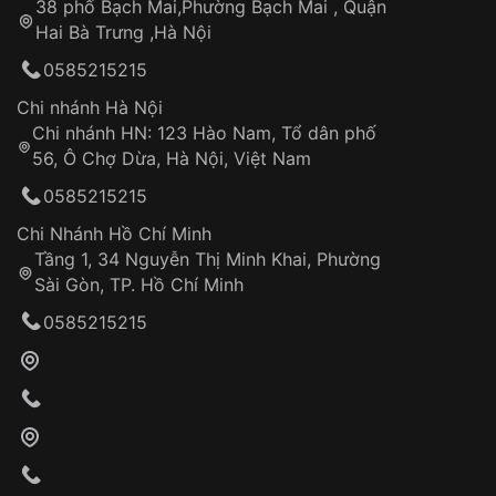
công
Sản phẩm đã bị:
38 phố Bạch Mai,Phường Bạch Mai , Quận
Tự ý sửa chữa
Hai Bà Trưng ,Hà Nội
Can thiệp tại các nơi không thuộc hệ
0585215215
thống VNLUX
Hotline: 0585 215 215
Chi nhánh Hà Nội
Chi nhánh HN: 123 Hào Nam, Tổ dân phố
Từ khóa SEO:
56, Ô Chợ Dừa, Hà Nội, Việt Nam
Hỗ trợ nhanh chóng – minh bạch
0585215215
Đảm bảo quyền lợi khách hàng
Đồng hành cùng khách hàng trong suốt quá
Chi Nhánh Hồ Chí Minh
trình sử dụng
Tầng 1, 34 Nguyễn Thị Minh Khai, Phường
Sài Gòn, TP. Hồ Chí Minh
Giao hàng tận nơi
0585215215
Khách hàng kiểm tra và thanh toán trực tiếp
cho nhân viên giao hàng
Xác nhận đơn hàng và thanh toán
VNLUX tiến hành giao hàng đến địa chỉ yêu
cầu