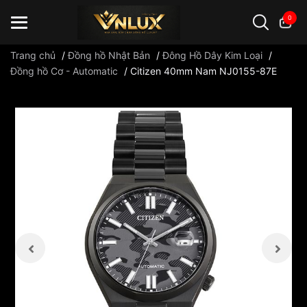
0
Trang chủ
/
Đồng hồ Nhật Bản
/
Đông Hồ Dây Kim Loại
/
Đồng hồ Cơ - Automatic
/
Citizen 40mm Nam NJ0155-87E
Đồng hồ casio
đồng hồ G-Shock
đồng hồ Orient
...