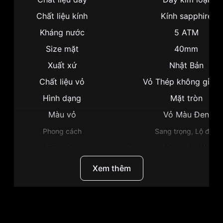
Chất liệu kính
Kính sapphire
Kháng nước
5 ATM
Size mặt
40mm
Xuất xứ
Nhật Bản
Chất liệu vỏ
Vỏ Thép không gỉ 31
Hình dạng
Mặt tròn
Màu vỏ
Vỏ Màu Đen
Phong cách
Sang trọng, Lộ đáy
Tính năng
Dạ quang, Lịch ngày, Giờ, phú
Độ dầy
11.7mm
Xem thêm
Màu mặt
Màu rằn ri
Khoảng trữ cót
40 tiếng
Những sản phẩm tương tự
"Citizen 40mm Nam
Thương Hiệu
Citizen
NJ0155-87E":