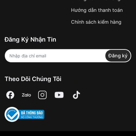
Từ khóa SEO:
Hướng dẫn thanh toán
Chính sách kiểm hàng
Đăng Ký Nhận Tin
Áp dụng với các đơn hàng giá trị cao hoặc
sản phẩm đặc biệt
Đăng ký
Khách hàng cần
đặt cọc trước 10% giá trị đơn
hàng
Số tiền còn lại thanh toán khi nhận hàng hoặc
theo thỏa thuận
Theo Dõi Chúng Tôi
Lợi ích của việc đặt cọc:
✔️ Đảm bảo xử lý đơn hàng nhanh chóng
✔️ Hạn chế tình trạng hủy đơn không mong
muốn
Từ khóa SEO: