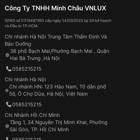
VNLUX hỗ trợ kiểm tra và kích hoạt bảo hành
Công Ty TNHH Minh Châu VNLUX
🚀
điện tử dựa trên thông tin đã lưu trên hệ
Miễn phí giao hàng nội thành TP.HCM và
Phong cách
Sang trọng
Hà Nội cũng như các thành phố lớn
thống
(không áp
GPKD số 0316487950 cấp ngày 14/09/2023 tại Sở kế hoạch
dụng đơn hỏa tốc)
Tính
Dạ quang, Lịch thứ, Lịch ngày, Giờ,
và Đầu tư TP.HCM.
📦 Đơn hàng
dưới 2.500.000đ
(ngoài
năng
phút, giây
Chi nhánh Hà Nội Trung Tâm Thẩm Định Và
TP.HCM): tính phí vận chuyển (nhân viên sẽ
Bảo Dưỡng
Độ dày
9mm
thông báo cụ thể)
38 phố Bạch Mai,Phường Bạch Mai , Quận
🎁 Đơn hàng
từ 3.500.000đ trở lên:
miễn phí
Hai Bà Trưng ,Hà Nội
Màu mặt
Mặt đen
vận chuyển toàn quốc
Sử dụng sai cách như:
0585215215
Từ khóa SEO:
Tiếp xúc với hóa chất, chất tẩy rửa
Xem thêm
Chi nhánh Hà Nội
Đeo đồng hồ khi tắm nước nóng, xông
Chi nhánh HN: 123 Hào Nam, Tổ dân phố
hơi
56, Ô Chợ Dừa, Hà Nội, Việt Nam
Đồng hồ bị hư hỏng do:
Va đập, rơi vỡ
0585215215
Thời gian vận chuyển trung bình:
Tai nạn hoặc tác động từ bên ngoài
3 – 5 ngày
Chi Nhánh Hồ Chí Minh
làm việc
Hao mòn tự nhiên theo thời gian:
Tầng 1, 34 Nguyễn Thị Minh Khai, Phường
Áp dụng cho tất cả tỉnh thành trên toàn quốc
Dây đeo
Sài Gòn, TP. Hồ Chí Minh
Thời gian tính từ khi xác nhận đơn hàng thành
Vỏ đồng hồ
công
Sản phẩm đã bị:
0585215215