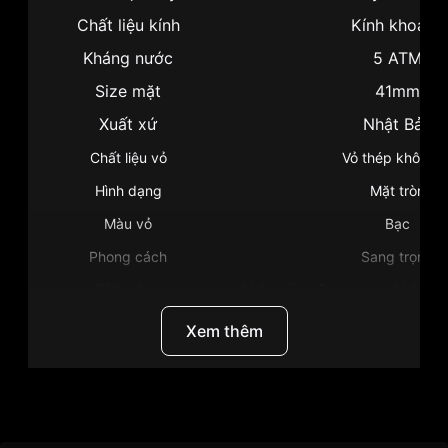
Chất liệu kính
Kính khoáng
Kháng nước
5 ATM
Size mặt
41mm
Xuất xứ
Nhật Bản
Chất liệu vỏ
Vỏ thép không g
Hình dạng
Mặt tròn
Màu vỏ
Bạc
Phong cách
Sang trọng
Tính năng
Lịch ngày , Dạ quang , Lịch thứ 
Độ dầy
9mm
Xem thêm
Màu mặt
Mặt đen
Những sản phẩm tương tự
"Citizen 41mm Nam
BF2018-52E":
Thương Hiệu
Citizen