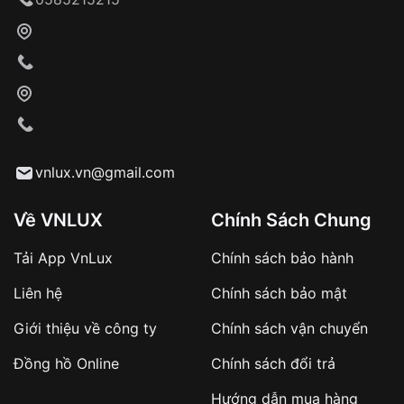
Tự ý sửa chữa
Can thiệp tại các nơi không thuộc hệ
thống VNLUX
Hotline: 0585 215 215
Từ khóa SEO:
Hỗ trợ nhanh chóng – minh bạch
Đảm bảo quyền lợi khách hàng
vnlux.vn@gmail.com
Đồng hành cùng khách hàng trong suốt quá
trình sử dụng
Về VNLUX
Chính Sách Chung
Giao hàng tận nơi
Tải App VnLux
Chính sách bảo hành
Khách hàng kiểm tra và thanh toán trực tiếp
cho nhân viên giao hàng
Liên hệ
Chính sách bảo mật
Giới thiệu về công ty
Chính sách vận chuyển
Xác nhận đơn hàng và thanh toán
Đồng hồ Online
Chính sách đổi trả
VNLUX tiến hành giao hàng đến địa chỉ yêu
cầu
Hướng dẫn mua hàng