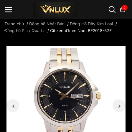
0
Trang chủ
/
Đồng hồ Nhật Bản
/
Đông Hồ Dây Kim Loại
/
Đồng hồ Pin / Quartz
/
Citizen 41mm Nam BF2018-52E
Đồng hồ casio
đồng hồ G-Shock
đồng hồ Orient
...