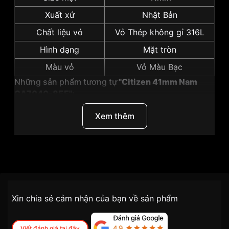
Xuất xứ
Nhật Bản
Chất liệu vỏ
Vỏ Thép không gỉ 316L
Hình dạng
Mặt tròn
Màu vỏ
Vỏ Màu Bạc
Những sản phẩm tương tự
"Citizen 41mm Nam
CA7040-85E":
Xem thêm
Thương Hiệu
Citizen
SKU
CA7040-85E
Chính sách vận chuyển VNLUX
Xin chia sẻ cảm nhận của bạn về sản phẩm
tiện lợi –
Đối tượng sử dụng
Nam
nhanh chóng – minh bạch
Dòng máy
Eco drive
Viết đánh giá tại đây