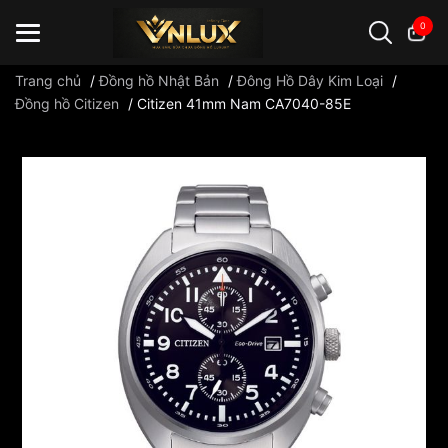
0
Trang chủ
/
Đồng hồ Nhật Bản
/
Đông Hồ Dây Kim Loại
/
Đồng hồ Citizen
/
Citizen 41mm Nam CA7040-85E
Đồng hồ casio
đồng hồ G-Shock
đồng hồ Orient
...