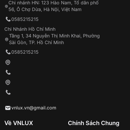
Chi nhánh HN: 123 Hào Nam, Tổ dân phố
Từ khóa SEO:
56, Ô Chợ Dừa, Hà Nội, Việt Nam
Hỗ trợ nhanh chóng – minh bạch
0585215215
Đảm bảo quyền lợi khách hàng
Đồng hành cùng khách hàng trong suốt quá
Chi Nhánh Hồ Chí Minh
trình sử dụng
Tầng 1, 34 Nguyễn Thị Minh Khai, Phường
Sài Gòn, TP. Hồ Chí Minh
Giao hàng tận nơi
0585215215
Khách hàng kiểm tra và thanh toán trực tiếp
cho nhân viên giao hàng
Xác nhận đơn hàng và thanh toán
VNLUX tiến hành giao hàng đến địa chỉ yêu
cầu
Từ khóa SEO:
vnlux.vn@gmail.com
Về VNLUX
Chính Sách Chung