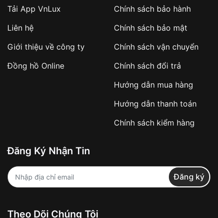
Tải App VnLux
Chính sách bảo hành
Áp dụng với các đơn hàng giá trị cao hoặc
Liên hệ
Chính sách bảo mật
sản phẩm đặc biệt
Khách hàng cần
đặt cọc trước 10% giá trị đơn
Giới thiệu về công ty
Chính sách vận chuyển
hàng
Số tiền còn lại thanh toán khi nhận hàng hoặc
Đồng hồ Online
Chính sách đổi trả
theo thỏa thuận
Hướng dẫn mua hàng
Lợi ích của việc đặt cọc:
Hướng dẫn thanh toán
✔️ Đảm bảo xử lý đơn hàng nhanh chóng
Chính sách kiểm hàng
✔️ Hạn chế tình trạng hủy đơn không mong
muốn
Đăng Ký Nhận Tin
Từ khóa SEO:
Đăng ký
Khách hàng được
kiểm tra hàng trước khi
Theo Dõi Chúng Tôi