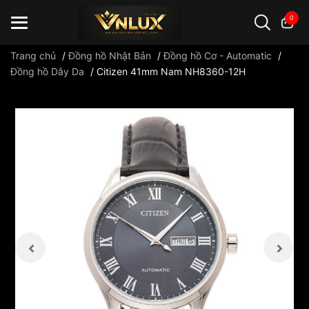
0
Trang chủ
/
Đồng hồ Nhật Bản
/
Đồng hồ Cơ - Automatic
/
Đồng hồ Dây Da
/
Citizen 41mm Nam NH8360-12H
Đồng hồ casio
đồng hồ G-Shock
đồng hồ Orient
...