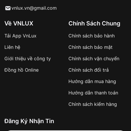
chỉnh độ dài phù hợp với mọi kích thước cổ tay.
Từ khóa SEO:
vnlux.vn@gmail.com
Kích thước mặt số 41mm:
Về VNLUX
Chính Sách Chung
Kích thước mặt số 41mm là kích thước phổ
biến, phù hợp với hầu hết cổ tay nam giới.
Tải App VnLux
Chính sách bảo hành
Mặt số có độ dày vừa phải, tạo cảm giác thanh
Áp dụng với các đơn hàng giá trị cao hoặc
lịch và tinh tế.
Liên hệ
Chính sách bảo mật
sản phẩm đặc biệt
Khách hàng cần
đặt cọc trước 10% giá trị đơn
Giới thiệu về công ty
Chính sách vận chuyển
hàng
Số tiền còn lại thanh toán khi nhận hàng hoặc
Đồng hồ Online
Chính sách đổi trả
theo thỏa thuận
Hướng dẫn mua hàng
Lợi ích của việc đặt cọc:
Hướng dẫn thanh toán
✔️ Đảm bảo xử lý đơn hàng nhanh chóng
Chính sách kiểm hàng
✔️ Hạn chế tình trạng hủy đơn không mong
muốn
Đăng Ký Nhận Tin
Từ khóa SEO: