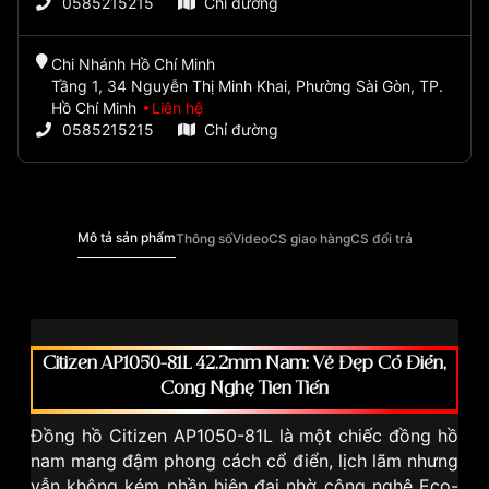
0585215215
Chỉ đường
Chi Nhánh Hồ Chí Minh
Tầng 1, 34 Nguyễn Thị Minh Khai, Phường Sài Gòn, TP.
Hồ Chí Minh
Liên hệ
0585215215
Chỉ đường
Mô tả sản phẩm
Thông số
Video
CS giao hàng
CS đổi trả
Citizen AP1050-81L 42.2mm Nam: Vẻ Đẹp Cổ Điển,
Công Nghệ Tiên Tiến
Đồng hồ Citizen AP1050-81L
là một chiếc đồng hồ
nam mang đậm phong cách cổ điển, lịch lãm nhưng
vẫn không kém phần hiện đại nhờ công nghệ Eco-