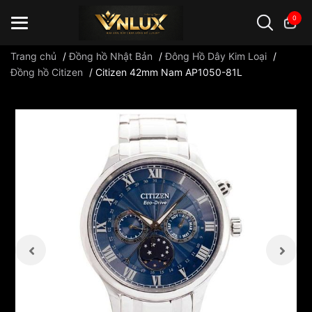
0
Trang chủ
/
Đồng hồ Nhật Bản
/
Đông Hồ Dây Kim Loại
/
Đồng hồ Citizen
/
Citizen 42mm Nam AP1050-81L
Đồng hồ casio
đồng hồ G-Shock
đồng hồ Orient
...