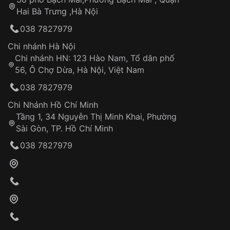
Tự ý sửa chữa
Hai Bà Trưng ,Hà Nội
Can thiệp tại các nơi không thuộc hệ
038 7827979
thống VNLUX
Hotline: 0585 215 215
Chi nhánh Hà Nội
Chi nhánh HN: 123 Hào Nam, Tổ dân phố
Từ khóa SEO:
56, Ô Chợ Dừa, Hà Nội, Việt Nam
Hỗ trợ nhanh chóng – minh bạch
038 7827979
Đảm bảo quyền lợi khách hàng
Đồng hành cùng khách hàng trong suốt quá
Chi Nhánh Hồ Chí Minh
trình sử dụng
Tầng 1, 34 Nguyễn Thị Minh Khai, Phường
Sài Gòn, TP. Hồ Chí Minh
Giao hàng tận nơi
038 7827979
Khách hàng kiểm tra và thanh toán trực tiếp
cho nhân viên giao hàng
Xác nhận đơn hàng và thanh toán
VNLUX tiến hành giao hàng đến địa chỉ yêu
cầu