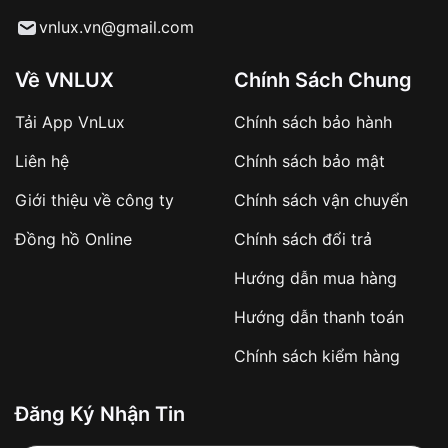
Từ khóa SEO:
vnlux.vn@gmail.com
Về VNLUX
Chính Sách Chung
Tải App VnLux
Chính sách bảo hành
Áp dụng với các đơn hàng giá trị cao hoặc
Liên hệ
Chính sách bảo mật
sản phẩm đặc biệt
Khách hàng cần
đặt cọc trước 10% giá trị đơn
Giới thiệu về công ty
Chính sách vận chuyển
hàng
Số tiền còn lại thanh toán khi nhận hàng hoặc
Đồng hồ Online
Chính sách đổi trả
theo thỏa thuận
Hướng dẫn mua hàng
Lợi ích của việc đặt cọc:
Hướng dẫn thanh toán
✔️ Đảm bảo xử lý đơn hàng nhanh chóng
Chính sách kiểm hàng
✔️ Hạn chế tình trạng hủy đơn không mong
muốn
Đăng Ký Nhận Tin
Từ khóa SEO: