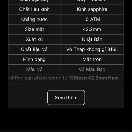
Chất liệu kính
Kính sapphire
Kháng nước
10 ATM
Size mặt
42.2mm
Xuất xứ
Nhật Bản
Chất liệu vỏ
Vỏ Thép không gỉ 316L
Hình dạng
Mặt tròn
Màu vỏ
Vỏ Màu Bạc
Những sản phẩm tương tự
"Citizen 42.2mm Nam
AT8154-82E":
Xem thêm
Thương Hiệu
Citizen