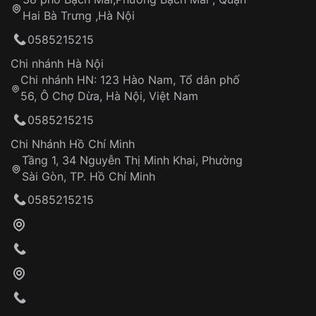
Tự ý sửa chữa
Hai Bà Trưng ,Hà Nội
Can thiệp tại các nơi không thuộc hệ
0585215215
thống VNLUX
Hotline: 0585 215 215
Chi nhánh Hà Nội
Chi nhánh HN: 123 Hào Nam, Tổ dân phố
Từ khóa SEO:
56, Ô Chợ Dừa, Hà Nội, Việt Nam
Hỗ trợ nhanh chóng – minh bạch
0585215215
Đảm bảo quyền lợi khách hàng
Đồng hành cùng khách hàng trong suốt quá
Chi Nhánh Hồ Chí Minh
trình sử dụng
Tầng 1, 34 Nguyễn Thị Minh Khai, Phường
Sài Gòn, TP. Hồ Chí Minh
Giao hàng tận nơi
0585215215
Khách hàng kiểm tra và thanh toán trực tiếp
cho nhân viên giao hàng
Xác nhận đơn hàng và thanh toán
VNLUX tiến hành giao hàng đến địa chỉ yêu
cầu