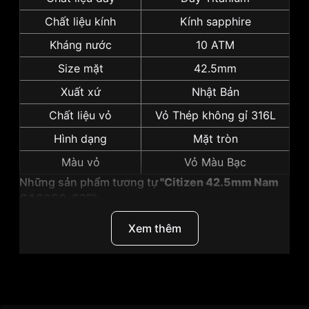
Chất liệu kính
Kính sapphire
Kháng nước
10 ATM
Size mặt
42.5mm
Xuất xứ
Nhật Bản
Chất liệu vỏ
Vỏ Thép không gỉ 316L
Hình dạng
Mặt tròn
Màu vỏ
Vỏ Màu Bạc
Những sản phẩm tương tự
"Citizen 42.5mm Nam
CA0650-82F":
Xem thêm
Thương Hiệu
Citizen