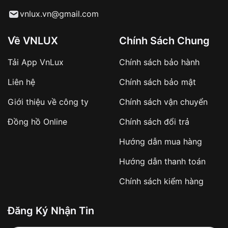
Từ khóa SEO:
vnlux.vn@gmail.com
Về VNLUX
Chính Sách Chung
Tải App VnLux
Chính sách bảo hành
Áp dụng với các đơn hàng giá trị cao hoặc
Liên hệ
Chính sách bảo mật
sản phẩm đặc biệt
Khách hàng cần
đặt cọc trước 10% giá trị đơn
Giới thiệu về công ty
Chính sách vận chuyển
hàng
Số tiền còn lại thanh toán khi nhận hàng hoặc
Đồng hồ Online
Chính sách đổi trả
theo thỏa thuận
Hướng dẫn mua hàng
Lợi ích của việc đặt cọc:
Hướng dẫn thanh toán
✔️ Đảm bảo xử lý đơn hàng nhanh chóng
Chính sách kiểm hàng
✔️ Hạn chế tình trạng hủy đơn không mong
muốn
Đăng Ký Nhận Tin
Từ khóa SEO: