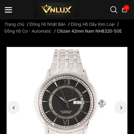
0
Trang chủ
/
Đồng hồ Nhật Bản
/
Đông Hồ Dây Kim Loại
/
Đồng hồ Cơ - Automatic
/
Citizen 42mm Nam NH8320-50E
Đồng hồ casio
đồng hồ G-Shock
đồng hồ Orient
...