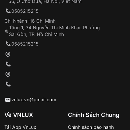
56, Ô Chợ Dừa, Hà Nội, Việt Nam
Hỗ trợ nhanh chóng – minh bạch
0585215215
Đảm bảo quyền lợi khách hàng
Đồng hành cùng khách hàng trong suốt quá
Chi Nhánh Hồ Chí Minh
trình sử dụng
Tầng 1, 34 Nguyễn Thị Minh Khai, Phường
Sài Gòn, TP. Hồ Chí Minh
Giao hàng tận nơi
0585215215
Khách hàng kiểm tra và thanh toán trực tiếp
cho nhân viên giao hàng
Xác nhận đơn hàng và thanh toán
VNLUX tiến hành giao hàng đến địa chỉ yêu
cầu
Từ khóa SEO:
vnlux.vn@gmail.com
Về VNLUX
Chính Sách Chung
Tải App VnLux
Chính sách bảo hành