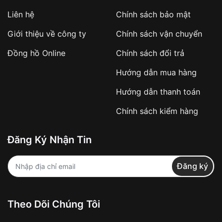
Áp dụng với các đơn hàng giá trị cao hoặc
Liên hệ
Chính sách bảo mật
sản phẩm đặc biệt
Khách hàng cần
đặt cọc trước 10% giá trị đơn
Giới thiệu về công ty
Chính sách vận chuyển
hàng
Số tiền còn lại thanh toán khi nhận hàng hoặc
Đồng hồ Online
Chính sách đổi trả
theo thỏa thuận
Hướng dẫn mua hàng
Lợi ích của việc đặt cọc:
Hướng dẫn thanh toán
✔️ Đảm bảo xử lý đơn hàng nhanh chóng
Chính sách kiểm hàng
✔️ Hạn chế tình trạng hủy đơn không mong
muốn
Đăng Ký Nhận Tin
Từ khóa SEO:
Đăng ký
Khách hàng được
kiểm tra hàng trước khi
Theo Dõi Chúng Tôi
thanh toán