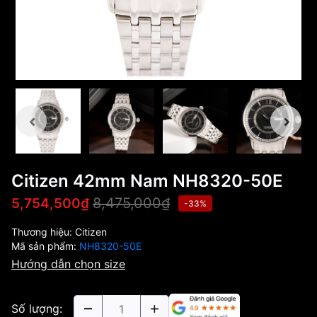
Citizen 42mm Nam NH8320-50E
8,475,000₫
5,754,500₫
-33%
Thương hiệu:
Citizen
Mã sản phẩm:
NH8320-50E
Hướng dẫn chọn size
Số lượng: