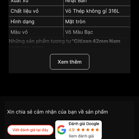
Xuất xứ
Nhật Bản
Chất liệu vỏ
Vỏ Thép không gỉ 316L
Hình dạng
Mặt tròn
Màu vỏ
Vỏ Màu Bạc
Những sản phẩm tương tự
"Citizen 42mm Nam
NH8320-50E":
Xem thêm
Thương Hiệu
Citizen
SKU
NH8320-50E
Chính sách vận chuyển VNLUX
Xin chia sẻ cảm nhận của bạn về sản phẩm
tiện lợi –
Đối tượng sử dụng
Nam
nhanh chóng – minh bạch
Dòng máy
Cơ / Automatic
Viết đánh giá tại đây