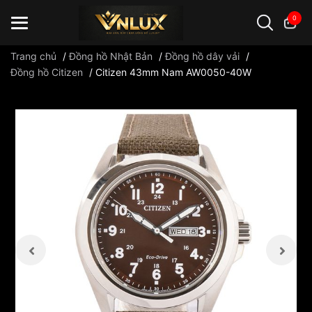
0
Trang chủ
/
Đồng hồ Nhật Bản
/
Đồng hồ dây vải
/
Đồng hồ Citizen
/
Citizen 43mm Nam AW0050-40W
Đồng hồ casio
đồng hồ G-Shock
đồng hồ Orient
...