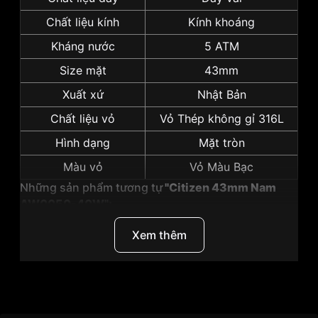
Chất liệu kính
Kính khoáng
Kháng nước
5 ATM
Size mặt
43mm
Xuất xứ
Nhật Bản
Chất liệu vỏ
Vỏ Thép không gỉ 316L
Hình dạng
Mặt tròn
Màu vỏ
Vỏ Màu Bạc
Những sản phẩm tương tự
"Citizen 43mm Nam
AW0050-40W":
Xem thêm
Thương Hiệu
Citizen