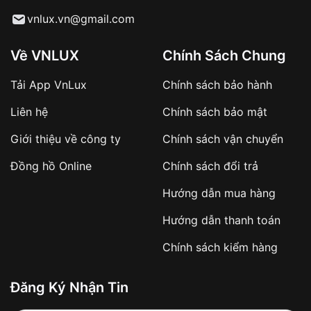
Từ khóa SEO:
vnlux.vn@gmail.com
Về VNLUX
Chính Sách Chung
Tải App VnLux
Chính sách bảo hành
Áp dụng với các đơn hàng giá trị cao hoặc
Liên hệ
Chính sách bảo mật
sản phẩm đặc biệt
Khách hàng cần
đặt cọc trước 10% giá trị đơn
Giới thiệu về công ty
Chính sách vận chuyển
hàng
Số tiền còn lại thanh toán khi nhận hàng hoặc
Đồng hồ Online
Chính sách đổi trả
theo thỏa thuận
Hướng dẫn mua hàng
Lợi ích của việc đặt cọc:
Hướng dẫn thanh toán
✔️ Đảm bảo xử lý đơn hàng nhanh chóng
Chính sách kiểm hàng
✔️ Hạn chế tình trạng hủy đơn không mong
muốn
Đăng Ký Nhận Tin
Từ khóa SEO: