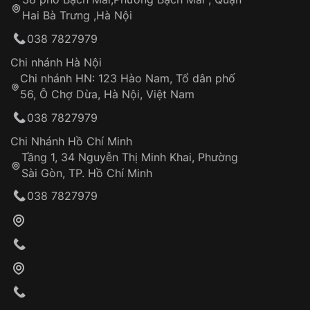
Tự ý sửa chữa
Hai Bà Trưng ,Hà Nội
Can thiệp tại các nơi không thuộc hệ
038 7827979
thống VNLUX
Hotline: 0585 215 215
Chi nhánh Hà Nội
Chi nhánh HN: 123 Hào Nam, Tổ dân phố
Từ khóa SEO:
56, Ô Chợ Dừa, Hà Nội, Việt Nam
Hỗ trợ nhanh chóng – minh bạch
038 7827979
Đảm bảo quyền lợi khách hàng
Đồng hành cùng khách hàng trong suốt quá
Chi Nhánh Hồ Chí Minh
trình sử dụng
Tầng 1, 34 Nguyễn Thị Minh Khai, Phường
Sài Gòn, TP. Hồ Chí Minh
Giao hàng tận nơi
038 7827979
Khách hàng kiểm tra và thanh toán trực tiếp
cho nhân viên giao hàng
Xác nhận đơn hàng và thanh toán
VNLUX tiến hành giao hàng đến địa chỉ yêu
cầu