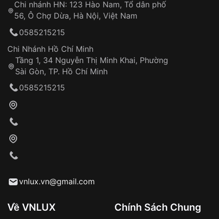
Chi nhánh HN: 123 Hào Nam, Tổ dân phố
Từ khóa SEO:
56, Ô Chợ Dừa, Hà Nội, Việt Nam
Hỗ trợ nhanh chóng – minh bạch
0585215215
Đảm bảo quyền lợi khách hàng
Đồng hành cùng khách hàng trong suốt quá
Chi Nhánh Hồ Chí Minh
trình sử dụng
Tầng 1, 34 Nguyễn Thị Minh Khai, Phường
Sài Gòn, TP. Hồ Chí Minh
Giao hàng tận nơi
0585215215
Khách hàng kiểm tra và thanh toán trực tiếp
cho nhân viên giao hàng
Xác nhận đơn hàng và thanh toán
VNLUX tiến hành giao hàng đến địa chỉ yêu
cầu
Từ khóa SEO:
vnlux.vn@gmail.com
Về VNLUX
Chính Sách Chung