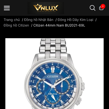
0
Trang chủ
/
Đồng hồ Nhật Bản
/
Đông Hồ Dây Kim Loại
/
Đồng hồ Citizen
/
Citizen 44mm Nam BU2021-69L
Đồng hồ casio
đồng hồ G-Shock
đồng hồ Orient
...