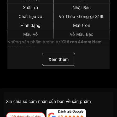
Xuất xứ
Nhật Bản
Chất liệu vỏ
Vỏ Thép không gỉ 316L
Hình dạng
Mặt tròn
Màu vỏ
Vỏ Màu Bạc
Những sản phẩm tương tự
"Citizen 44mm Nam
BU2021-69L":
Xem thêm
Thương Hiệu
Citizen
SKU
BU2021-69L
Chính sách vận chuyển VNLUX
Xin chia sẻ cảm nhận của bạn về sản phẩm
tiện lợi –
Đối tượng sử dụng
Nam
nhanh chóng – minh bạch
Dòng máy
Eco drive
Viết đánh giá tại đây