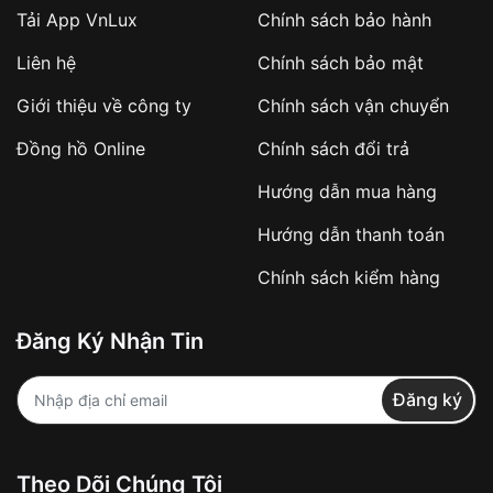
Tải App VnLux
Chính sách bảo hành
Áp dụng với các đơn hàng giá trị cao hoặc
Liên hệ
Chính sách bảo mật
sản phẩm đặc biệt
Khách hàng cần
đặt cọc trước 10% giá trị đơn
Giới thiệu về công ty
Chính sách vận chuyển
hàng
Số tiền còn lại thanh toán khi nhận hàng hoặc
Đồng hồ Online
Chính sách đổi trả
theo thỏa thuận
Hướng dẫn mua hàng
Lợi ích của việc đặt cọc:
Hướng dẫn thanh toán
✔️ Đảm bảo xử lý đơn hàng nhanh chóng
Chính sách kiểm hàng
✔️ Hạn chế tình trạng hủy đơn không mong
muốn
Đăng Ký Nhận Tin
Từ khóa SEO:
Đăng ký
Khách hàng được
kiểm tra hàng trước khi
Theo Dõi Chúng Tôi