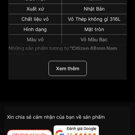
Xuất xứ
Nhật Bản
Chất liệu vỏ
Vỏ Thép không gỉ 316L
Hình dạng
Mặt tròn
Màu vỏ
Vỏ Màu Bạc
Những sản phẩm tương tự
"Citizen 48mm Nam
BJ7081-51E":
Xem thêm
Thương Hiệu
Citizen
SKU
BJ7081-51E
Chính sách vận chuyển VNLUX
Xin chia sẻ cảm nhận của bạn về sản phẩm
tiện lợi –
Đối tượng sử dụng
Nam
nhanh chóng – minh bạch
Dòng máy
Eco drive
Viết đánh giá tại đây