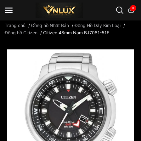
0
Trang chủ
/
Đồng hồ Nhật Bản
/
Đông Hồ Dây Kim Loại
/
Đồng hồ Citizen
/
Citizen 48mm Nam BJ7081-51E
Đồng hồ casio
đồng hồ G-Shock
đồng hồ Orient
...