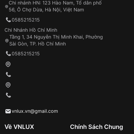
Chi nhánh HN: 123 Hào Nam, Tổ dân phố
Từ khóa SEO:
56, Ô Chợ Dừa, Hà Nội, Việt Nam
Hỗ trợ nhanh chóng – minh bạch
0585215215
Đảm bảo quyền lợi khách hàng
Đồng hành cùng khách hàng trong suốt quá
Chi Nhánh Hồ Chí Minh
trình sử dụng
Tầng 1, 34 Nguyễn Thị Minh Khai, Phường
Sài Gòn, TP. Hồ Chí Minh
Giao hàng tận nơi
0585215215
Khách hàng kiểm tra và thanh toán trực tiếp
cho nhân viên giao hàng
Xác nhận đơn hàng và thanh toán
VNLUX tiến hành giao hàng đến địa chỉ yêu
cầu
Từ khóa SEO:
vnlux.vn@gmail.com
Về VNLUX
Chính Sách Chung