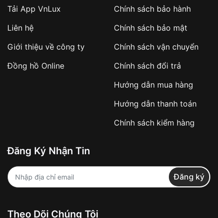
Tải App VnLux
Chính sách bảo hành
Áp dụng với các đơn hàng giá trị cao hoặc
Liên hệ
Chính sách bảo mật
sản phẩm đặc biệt
Khách hàng cần
đặt cọc trước 10% giá trị đơn
Giới thiệu về công ty
Chính sách vận chuyển
hàng
Số tiền còn lại thanh toán khi nhận hàng hoặc
Đồng hồ Online
Chính sách đổi trả
theo thỏa thuận
Hướng dẫn mua hàng
Lợi ích của việc đặt cọc:
Hướng dẫn thanh toán
✔️ Đảm bảo xử lý đơn hàng nhanh chóng
Chính sách kiểm hàng
✔️ Hạn chế tình trạng hủy đơn không mong
muốn
Đăng Ký Nhận Tin
Từ khóa SEO:
Đăng ký
Khách hàng được
kiểm tra hàng trước khi
Theo Dõi Chúng Tôi