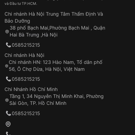
và Đầu tư TP.HCM.
làm việc
Hao mòn tự nhiên theo thời gian:
Áp dụng cho tất cả tỉnh thành trên toàn quốc
Dây đeo
Chi nhánh Hà Nội Trung Tâm Thẩm Định Và
Thời gian tính từ khi xác nhận đơn hàng thành
Vỏ đồng hồ
Bảo Dưỡng
công
Sản phẩm đã bị:
38 phố Bạch Mai,Phường Bạch Mai , Quận
Tự ý sửa chữa
Hai Bà Trưng ,Hà Nội
Can thiệp tại các nơi không thuộc hệ
0585215215
thống VNLUX
Hotline: 0585 215 215
Chi nhánh Hà Nội
Chi nhánh HN: 123 Hào Nam, Tổ dân phố
Từ khóa SEO:
56, Ô Chợ Dừa, Hà Nội, Việt Nam
Hỗ trợ nhanh chóng – minh bạch
0585215215
Đảm bảo quyền lợi khách hàng
Đồng hành cùng khách hàng trong suốt quá
Chi Nhánh Hồ Chí Minh
trình sử dụng
Tầng 1, 34 Nguyễn Thị Minh Khai, Phường
Sài Gòn, TP. Hồ Chí Minh
Giao hàng tận nơi
0585215215
Khách hàng kiểm tra và thanh toán trực tiếp
cho nhân viên giao hàng