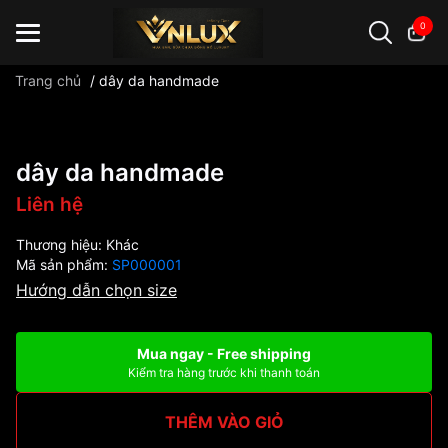
0
Trang chủ
/
dây da handmade
Đồng hồ casio
đồng hồ G-Shock
đồng hồ Orient
...
dây da handmade
Liên hệ
Thương hiệu:
Khác
Mã sản phẩm:
SP000001
Hướng dẫn chọn size
Mua ngay - Free shipping
Kiểm tra hàng trước khi thanh toán
THÊM VÀO GIỎ