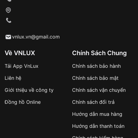
Xác nhận đơn hàng và thanh toán
VNLUX tiến hành giao hàng đến địa chỉ yêu
cầu
Từ khóa SEO:
vnlux.vn@gmail.com
Về VNLUX
Chính Sách Chung
Tải App VnLux
Chính sách bảo hành
Áp dụng với các đơn hàng giá trị cao hoặc
Liên hệ
Chính sách bảo mật
sản phẩm đặc biệt
Khách hàng cần
đặt cọc trước 10% giá trị đơn
Giới thiệu về công ty
Chính sách vận chuyển
hàng
Số tiền còn lại thanh toán khi nhận hàng hoặc
Đồng hồ Online
Chính sách đổi trả
theo thỏa thuận
Hướng dẫn mua hàng
Lợi ích của việc đặt cọc:
Hướng dẫn thanh toán
✔️ Đảm bảo xử lý đơn hàng nhanh chóng