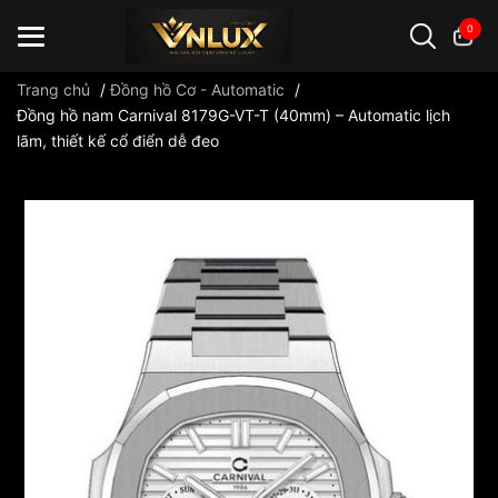
0
Trang chủ
/
Đồng hồ Cơ - Automatic
/
Đồng hồ nam Carnival 8179G-VT-T (40mm) – Automatic lịch
lãm, thiết kế cổ điển dễ đeo
Đồng hồ casio
đồng hồ G-Shock
đồng hồ Orient
...