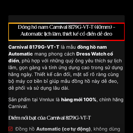
Đồng hồ nam Carnival 8179G-VT-T (40mm) –
Automatic lịch lãm, thiết kế cổ điển dễ đeo
Carnival 8179G-VT-T
là mẫu
đồng hồ nam
Automatic
mang phong cách
Dress Watch cổ
điển
, phù hợp với những quý ông yêu thích sự lịch
lãm, gọn gàng và tính ứng dụng cao trong sử dụng
hằng ngày. Thiết kế cân đối, mặt số rõ ràng cùng
bộ máy cơ bền bỉ giúp mẫu đồng hồ này dễ đeo,
dễ phối và sử dụng lâu dài.
Sản phẩm tại Vnnlux là
hàng mới 100%
, chính hãng
Carnival.
Điểm nổi bật của Carnival 8179G-VT-T
Đồng hồ
Automatic (cơ tự động)
, không dùng