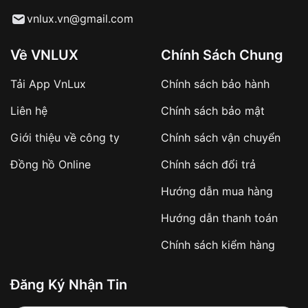
Từ khóa SEO:
vnlux.vn@gmail.com
Về VNLUX
Chính Sách Chung
Tải App VnLux
Chính sách bảo hành
Áp dụng với các đơn hàng giá trị cao hoặc
Liên hệ
Chính sách bảo mật
sản phẩm đặc biệt
Khách hàng cần
đặt cọc trước 10% giá trị đơn
Giới thiệu về công ty
Chính sách vận chuyển
hàng
Số tiền còn lại thanh toán khi nhận hàng hoặc
Đồng hồ Online
Chính sách đổi trả
theo thỏa thuận
Hướng dẫn mua hàng
Lợi ích của việc đặt cọc:
Hướng dẫn thanh toán
✔️ Đảm bảo xử lý đơn hàng nhanh chóng
Chính sách kiểm hàng
✔️ Hạn chế tình trạng hủy đơn không mong
muốn
Đăng Ký Nhận Tin
Từ khóa SEO: