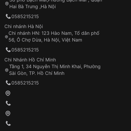
Tự ý sửa chữa
Hai Bà Trưng ,Hà Nội
Can thiệp tại các nơi không thuộc hệ
0585215215
thống VNLUX
Hotline: 0585 215 215
Chi nhánh Hà Nội
Chi nhánh HN: 123 Hào Nam, Tổ dân phố
Từ khóa SEO:
56, Ô Chợ Dừa, Hà Nội, Việt Nam
Hỗ trợ nhanh chóng – minh bạch
0585215215
Đảm bảo quyền lợi khách hàng
Đồng hành cùng khách hàng trong suốt quá
Chi Nhánh Hồ Chí Minh
trình sử dụng
Tầng 1, 34 Nguyễn Thị Minh Khai, Phường
Sài Gòn, TP. Hồ Chí Minh
Giao hàng tận nơi
0585215215
Khách hàng kiểm tra và thanh toán trực tiếp
cho nhân viên giao hàng
Xác nhận đơn hàng và thanh toán
VNLUX tiến hành giao hàng đến địa chỉ yêu
cầu