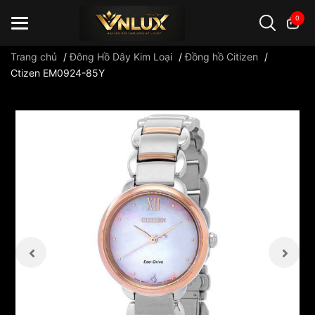
0
Trang chủ
/
Đông Hồ Dây Kim Loại
/
Đồng hồ Citizen
/
Ctizen EM0924-85Y
Đồng hồ casio
đồng hồ G-Shock
đồng hồ Orient
...