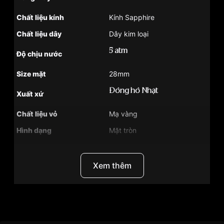
Chất liệu kính
Kính Sapphire
Chất liệu dây
Dây kim loại
5 atm
Độ chịu nước
Size mặt
28mm
Đồng hồ Nhật
Xuất xứ
Chất liệu vỏ
Mạ vàng
Hình dạng
Mặt tròn
Màu vỏ
Vàng hồng
Tình trạng
Hàng mới về
Xem thêm
Phong cách
Sang trọng
Độ dầy
8mm
Thương hiệu
Đồng Hồ Citizen
Màu mặt
Khảm trai