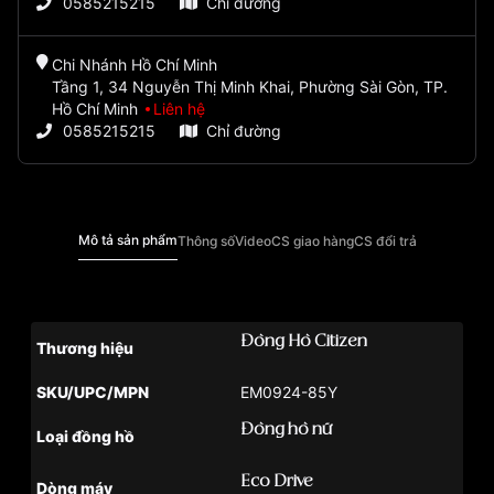
0585215215
Chỉ đường
Chi Nhánh Hồ Chí Minh
Tầng 1, 34 Nguyễn Thị Minh Khai, Phường Sài Gòn, TP.
Hồ Chí Minh
Liên hệ
0585215215
Chỉ đường
Mô tả sản phẩm
Thông số
Video
CS giao hàng
CS đổi trả
Đồng Hồ Citizen
Thương hiệu
SKU/UPC/MPN
EM0924-85Y
Đồng hồ nữ
Loại đồng hồ
Eco Drive
Dòng máy