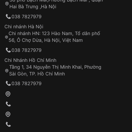
Tự ý sửa chữa
Hai Bà Trưng ,Hà Nội
Can thiệp tại các nơi không thuộc hệ
038 7827979
thống VNLUX
Hotline: 0585 215 215
Chi nhánh Hà Nội
Chi nhánh HN: 123 Hào Nam, Tổ dân phố
Từ khóa SEO:
56, Ô Chợ Dừa, Hà Nội, Việt Nam
Hỗ trợ nhanh chóng – minh bạch
038 7827979
Đảm bảo quyền lợi khách hàng
Đồng hành cùng khách hàng trong suốt quá
Chi Nhánh Hồ Chí Minh
trình sử dụng
Tầng 1, 34 Nguyễn Thị Minh Khai, Phường
Sài Gòn, TP. Hồ Chí Minh
Giao hàng tận nơi
038 7827979
Khách hàng kiểm tra và thanh toán trực tiếp
cho nhân viên giao hàng
Xác nhận đơn hàng và thanh toán
VNLUX tiến hành giao hàng đến địa chỉ yêu
cầu