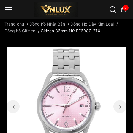
0
Trang chủ
/
Đồng hồ Nhật Bản
/
Đông Hồ Dây Kim Loại
/
Đồng hồ Citizen
/
Citizen 36mm Nữ FE6080-71X
Đồng hồ casio
đồng hồ G-Shock
đồng hồ Orient
...