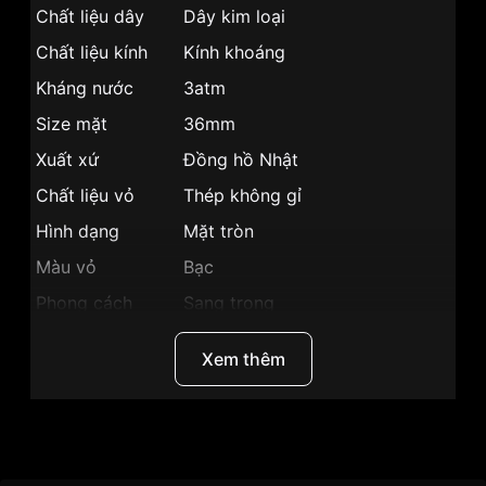
Chất liệu dây
Dây kim loại
Chất liệu kính
Kính khoáng
Kháng nước
3atm
Size mặt
36mm
Xuất xứ
Đồng hồ Nhật
Chất liệu vỏ
Thép không gỉ
Hình dạng
Mặt tròn
Màu vỏ
Bạc
Phong cách
Sang trọng
Dạ quang, Lịch ngày, Giờ, phút,
Tính năng
Xem thêm
giây
Độ dày
9.1mm
Màu mặt
Mặt hồng
Thương Hiệu
Citizen
Những sản phẩm tương tự
"Citizen 36mm Nữ