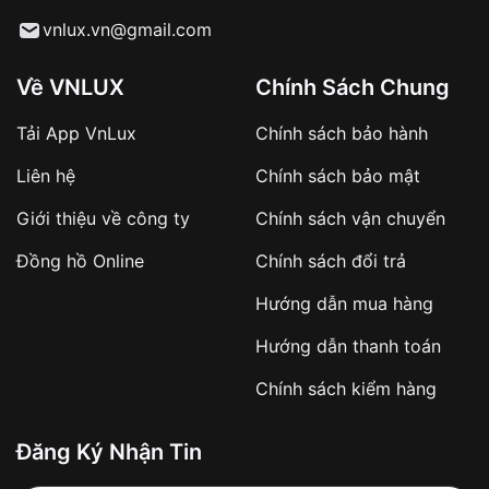
Từ khóa SEO:
vnlux.vn@gmail.com
Về VNLUX
Chính Sách Chung
Tải App VnLux
Chính sách bảo hành
Áp dụng với các đơn hàng giá trị cao hoặc
Liên hệ
Chính sách bảo mật
sản phẩm đặc biệt
Khách hàng cần
đặt cọc trước 10% giá trị đơn
Giới thiệu về công ty
Chính sách vận chuyển
hàng
Số tiền còn lại thanh toán khi nhận hàng hoặc
Đồng hồ Online
Chính sách đổi trả
theo thỏa thuận
Hướng dẫn mua hàng
Lợi ích của việc đặt cọc:
Hướng dẫn thanh toán
✔️ Đảm bảo xử lý đơn hàng nhanh chóng
Chính sách kiểm hàng
✔️ Hạn chế tình trạng hủy đơn không mong
muốn
Đăng Ký Nhận Tin
Từ khóa SEO: