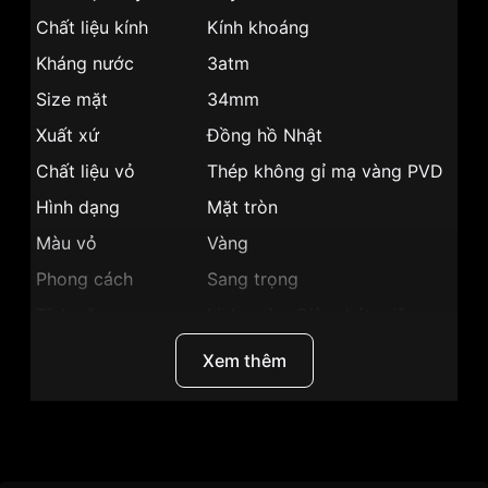
Chất liệu kính
Kính khoáng
Kháng nước
3atm
Size mặt
34mm
Xuất xứ
Đồng hồ Nhật
Chất liệu vỏ
Thép không gỉ mạ vàng PVD
Hình dạng
Mặt tròn
Màu vỏ
Vàng
Phong cách
Sang trọng
Tính năng
Lịch ngày, Giờ, phút, giây
Độ dày
10mm
Xem thêm
Màu mặt
Mặt đen
Những sản phẩm tương tự
"Citizen 34mm Nữ
FE6083-13E":
Thương Hiệu
Citizen