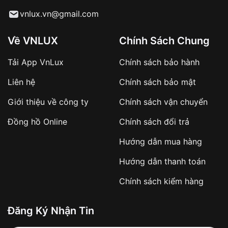
Từ khóa SEO:
vnlux.vn@gmail.com
Về VNLUX
Chính Sách Chung
Tải App VnLux
Chính sách bảo hành
Áp dụng với các đơn hàng giá trị cao hoặc
Liên hệ
Chính sách bảo mật
sản phẩm đặc biệt
Khách hàng cần
đặt cọc trước 10% giá trị đơn
Giới thiệu về công ty
Chính sách vận chuyển
hàng
Số tiền còn lại thanh toán khi nhận hàng hoặc
Đồng hồ Online
Chính sách đổi trả
theo thỏa thuận
Hướng dẫn mua hàng
Lợi ích của việc đặt cọc:
Hướng dẫn thanh toán
✔️ Đảm bảo xử lý đơn hàng nhanh chóng
Chính sách kiểm hàng
✔️ Hạn chế tình trạng hủy đơn không mong
muốn
Đăng Ký Nhận Tin
Từ khóa SEO: