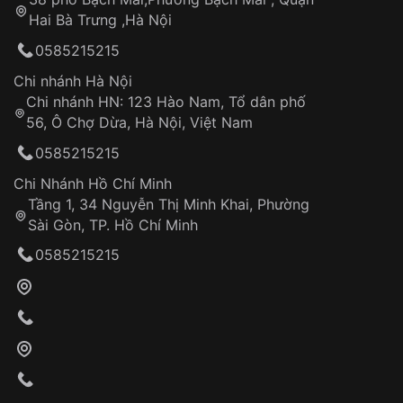
Tự ý sửa chữa
Hai Bà Trưng ,Hà Nội
Can thiệp tại các nơi không thuộc hệ
0585215215
thống VNLUX
Hotline: 0585 215 215
Chi nhánh Hà Nội
Chi nhánh HN: 123 Hào Nam, Tổ dân phố
Từ khóa SEO:
56, Ô Chợ Dừa, Hà Nội, Việt Nam
Hỗ trợ nhanh chóng – minh bạch
0585215215
Đảm bảo quyền lợi khách hàng
Đồng hành cùng khách hàng trong suốt quá
Chi Nhánh Hồ Chí Minh
trình sử dụng
Tầng 1, 34 Nguyễn Thị Minh Khai, Phường
Sài Gòn, TP. Hồ Chí Minh
Giao hàng tận nơi
0585215215
Khách hàng kiểm tra và thanh toán trực tiếp
cho nhân viên giao hàng
Xác nhận đơn hàng và thanh toán
VNLUX tiến hành giao hàng đến địa chỉ yêu
cầu