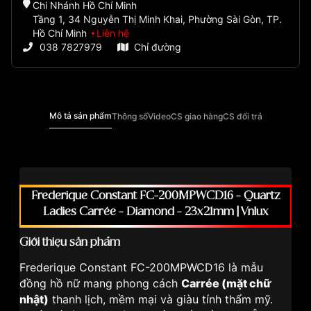
Chi Nhánh Hồ Chí Minh
Tầng 1, 34 Nguyễn Thị Minh Khai, Phường Sài Gòn, TP.
Hồ Chí Minh
Liên hệ
038 7827979
Chỉ đường
Mô tả sản phẩm
Thông số
Video
CS giao hàng
CS đổi trả
Frederique Constant FC-200MPWCD16 – Quartz
Ladies Carrée – Diamond – 23x21mm | Vnlux
Giới thiệu sản phẩm
Frederique Constant FC-200MPWCD16 là mẫu
đồng hồ nữ mang phong cách
Carrée (mặt chữ
nhật)
thanh lịch, mềm mại và giàu tính thẩm mỹ.