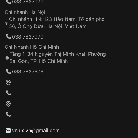
038 7827979
thống VNLUX
Hotline: 0585 215 215
Chi nhánh Hà Nội
Chi nhánh HN: 123 Hào Nam, Tổ dân phố
Từ khóa SEO:
56, Ô Chợ Dừa, Hà Nội, Việt Nam
Hỗ trợ nhanh chóng – minh bạch
038 7827979
Đảm bảo quyền lợi khách hàng
Đồng hành cùng khách hàng trong suốt quá
Chi Nhánh Hồ Chí Minh
trình sử dụng
Tầng 1, 34 Nguyễn Thị Minh Khai, Phường
Sài Gòn, TP. Hồ Chí Minh
Giao hàng tận nơi
038 7827979
Khách hàng kiểm tra và thanh toán trực tiếp
cho nhân viên giao hàng
Xác nhận đơn hàng và thanh toán
VNLUX tiến hành giao hàng đến địa chỉ yêu
cầu
Từ khóa SEO:
vnlux.vn@gmail.com