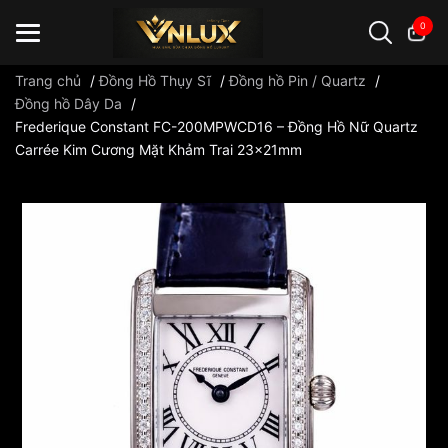
0
Trang chủ
/
Đồng Hồ Thụy Sĩ
/
Đồng hồ Pin / Quartz
/
Đồng hồ Dây Da
/
Frederique Constant FC-200MPWCD16 – Đồng Hồ Nữ Quartz
Đồng hồ casio
đồng hồ G-Shock
đồng hồ Orient
...
Carrée Kim Cương Mặt Khảm Trai 23x21mm