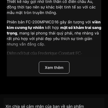
Thiết kế này gợi nhớ tinh thần cổ điển châu Âu,
đồng thời tạo nên sự khác biệt tinh tế so với các
mẫu mặt tròn truyền thống.
Phiên bản FC-200MPWCD16 gây ấn tượng với
viền
kim cương tự nhiên
kết hợp
mặt số khảm trai sang
trọng
, mang lại phong thái quý phái, nhẹ nhàng và
rất phù hợp với phái đẹp yêu thích sự tinh giản
nhưng vẫn đẳng cấp.
Điểm nổi bật của Frederique Constant FC-
200MPWCD16
Xem thêm
Thiết kế
mặt chữ nhật Carrée
, thanh lịch và nữ
tính.
Viền kim cương tự nhiên
, tạo điểm nhấn sang
trọng cho tổng thể.
Thương Hiệu
Frederique Constant
Mặt số khảm trai
, ánh sắc tinh tế theo từng góc
nhìn.
SKU
FC-200MPWCD16
Kích thước
23 x 21mm
, mỏng chỉ
6mm
, đeo
Chính sách vận chuyển VNLUX
Xin chia sẻ cảm nhận của bạn về sản phẩm
gọn và thoải mái.
tiện lợi –