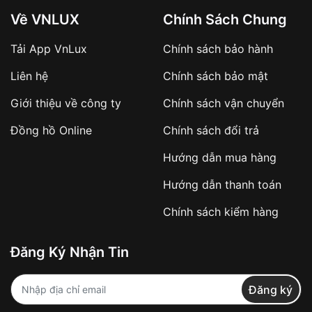
Về VNLUX
Chính Sách Chung
Tải App VnLux
Chính sách bảo hành
Áp dụng với các đơn hàng giá trị cao hoặc
Liên hệ
Chính sách bảo mật
sản phẩm đặc biệt
Khách hàng cần
đặt cọc trước 10% giá trị đơn
Giới thiệu về công ty
Chính sách vận chuyển
hàng
Số tiền còn lại thanh toán khi nhận hàng hoặc
Đồng hồ Online
Chính sách đổi trả
theo thỏa thuận
Hướng dẫn mua hàng
Lợi ích của việc đặt cọc:
Hướng dẫn thanh toán
✔️ Đảm bảo xử lý đơn hàng nhanh chóng
Chính sách kiểm hàng
✔️ Hạn chế tình trạng hủy đơn không mong
muốn
Đăng Ký Nhận Tin
Từ khóa SEO:
Đăng ký