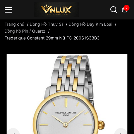
0
Trang chủ
/
Đồng Hồ Thụy Sĩ
/
Đông Hồ Dây Kim Loại
/
Đồng hồ Pin / Quartz
/
Frederique Constant 29mm Nữ FC-200S1S33B3
Đồng hồ casio
đồng hồ G-Shock
đồng hồ Orient
...