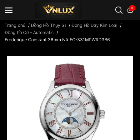
0
Trang chủ
/
Đồng Hồ Thụy Sĩ
/
Đông Hồ Dây Kim Loại
/
Đồng hồ Cơ - Automatic
/
Frederique Constant 36mm Nữ FC-331MPWRD3B6
Đồng hồ casio
đồng hồ G-Shock
đồng hồ Orient
...