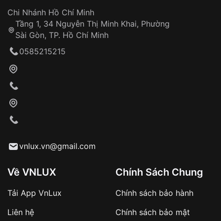
Đảm bảo quyền lợi khách hàng
Đồng hành cùng khách hàng trong suốt quá
Chi Nhánh Hồ Chí Minh
trình sử dụng
Tầng 1, 34 Nguyễn Thị Minh Khai, Phường
Sài Gòn, TP. Hồ Chí Minh
Giao hàng tận nơi
0585215215
Khách hàng kiểm tra và thanh toán trực tiếp
cho nhân viên giao hàng
Xác nhận đơn hàng và thanh toán
VNLUX tiến hành giao hàng đến địa chỉ yêu
cầu
Từ khóa SEO:
vnlux.vn@gmail.com
Về VNLUX
Chính Sách Chung
Tải App VnLux
Chính sách bảo hành
Áp dụng với các đơn hàng giá trị cao hoặc
Liên hệ
Chính sách bảo mật
sản phẩm đặc biệt