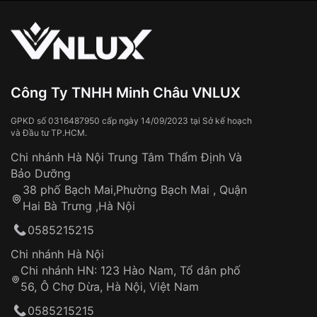
vận chuyển toàn quốc
Sử dụng sai cách như:
Từ khóa SEO:
Tiếp xúc với hóa chất, chất tẩy rửa
Đeo đồng hồ khi tắm nước nóng, xông
hơi
Đồng hồ bị hư hỏng do:
Công Ty TNHH Minh Châu VNLUX
Va đập, rơi vỡ
Thời gian vận chuyển trung bình:
Tai nạn hoặc tác động từ bên ngoài
3 – 5 ngày
GPKD số 0316487950 cấp ngày 14/09/2023 tại Sở kế hoạch
và Đầu tư TP.HCM.
làm việc
Hao mòn tự nhiên theo thời gian:
Áp dụng cho tất cả tỉnh thành trên toàn quốc
Dây đeo
Chi nhánh Hà Nội Trung Tâm Thẩm Định Và
Thời gian tính từ khi xác nhận đơn hàng thành
Vỏ đồng hồ
Bảo Dưỡng
công
Sản phẩm đã bị:
38 phố Bạch Mai,Phường Bạch Mai , Quận
Tự ý sửa chữa
Hai Bà Trưng ,Hà Nội
Can thiệp tại các nơi không thuộc hệ
0585215215
thống VNLUX
Hotline: 0585 215 215
Chi nhánh Hà Nội
Chi nhánh HN: 123 Hào Nam, Tổ dân phố
Từ khóa SEO:
56, Ô Chợ Dừa, Hà Nội, Việt Nam
Hỗ trợ nhanh chóng – minh bạch
0585215215