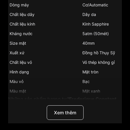
Dòng máy
Cơ/Automatic
Chất liệu dây
Dây da
Chất liệu kính
Kính Sapphire
Kháng nước
5atm (50mét)
Size mặt
40mm
Xuất xứ
Đồng hồ Thụy Sỹ
Chất liệu vỏ
Vỏ thép không gỉ
Hình dạng
Mặt tròn
Màu vỏ
Bạc
Màu mặt
Mặt xanh
Những sản phẩm tương tự
"Frederique Constant
40 mm Nam FC-335MCNW4P26":
Xem thêm