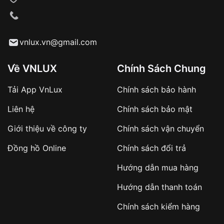
VNLUX tiến hành giao hàng đến địa chỉ yêu
cầu
Từ khóa SEO:
vnlux.vn@gmail.com
Về VNLUX
Chính Sách Chung
Tải App VnLux
Chính sách bảo hành
Áp dụng với các đơn hàng giá trị cao hoặc
Liên hệ
Chính sách bảo mật
sản phẩm đặc biệt
Khách hàng cần
đặt cọc trước 10% giá trị đơn
Giới thiệu về công ty
Chính sách vận chuyển
hàng
Số tiền còn lại thanh toán khi nhận hàng hoặc
Đồng hồ Online
Chính sách đổi trả
theo thỏa thuận
Hướng dẫn mua hàng
Lợi ích của việc đặt cọc:
Hướng dẫn thanh toán
✔️ Đảm bảo xử lý đơn hàng nhanh chóng
Chính sách kiểm hàng
✔️ Hạn chế tình trạng hủy đơn không mong
muốn