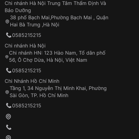
Áp dụng cho tất cả tỉnh thành trên toàn quốc
Dây đeo
Chi nhánh Hà Nội Trung Tâm Thẩm Định Và
Thời gian tính từ khi xác nhận đơn hàng thành
Vỏ đồng hồ
Bảo Dưỡng
công
Sản phẩm đã bị:
38 phố Bạch Mai,Phường Bạch Mai , Quận
Tự ý sửa chữa
Hai Bà Trưng ,Hà Nội
Can thiệp tại các nơi không thuộc hệ
0585215215
thống VNLUX
Hotline: 0585 215 215
Chi nhánh Hà Nội
Chi nhánh HN: 123 Hào Nam, Tổ dân phố
Từ khóa SEO:
56, Ô Chợ Dừa, Hà Nội, Việt Nam
Hỗ trợ nhanh chóng – minh bạch
0585215215
Đảm bảo quyền lợi khách hàng
Đồng hành cùng khách hàng trong suốt quá
Chi Nhánh Hồ Chí Minh
trình sử dụng
Tầng 1, 34 Nguyễn Thị Minh Khai, Phường
Sài Gòn, TP. Hồ Chí Minh
Giao hàng tận nơi
0585215215
Khách hàng kiểm tra và thanh toán trực tiếp
cho nhân viên giao hàng
Xác nhận đơn hàng và thanh toán