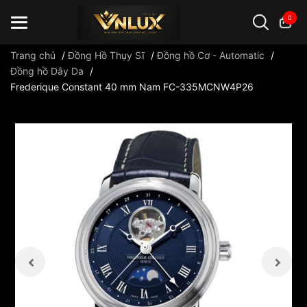
0
Trang chủ
/
Đồng Hồ Thụy Sĩ
/
Đồng hồ Cơ - Automatic
/
Đồng hồ Dây Da
/
Frederique Constant 40 mm Nam FC-335MCNW4P26
Đồng hồ casio
đồng hồ G-Shock
đồng hồ Orient
...