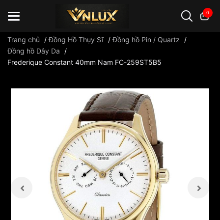
0
Trang chủ
/
Đồng Hồ Thụy Sĩ
/
Đồng hồ Pin / Quartz
/
Đồng hồ Dây Da
/
Frederique Constant 40mm Nam FC-259ST5B5
Đồng hồ casio
đồng hồ G-Shock
đồng hồ Orient
...