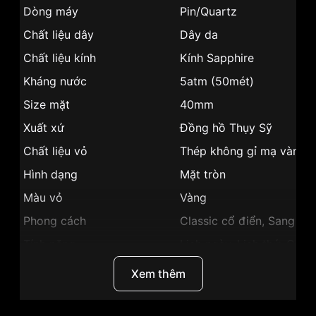
Dòng máy
Pin/Quartz
Chất liệu dây
Dây da
Chất liệu kính
Kính Sapphire
Kháng nước
5atm (50mét)
Size mặt
40mm
Xuất xứ
Đồng hồ Thụy Sỹ
Chất liệu vỏ
Thép không gỉ mạ vàng 
Hình dạng
Mặt tròn
Màu vỏ
Vàng
Phong cách
Classic cổ điển, Sang tr
Tính năng
Lịch ngày, Lịch thứ, Giờ, 
Màu mặt
Mặt trắng
Xem thêm
Những sản phẩm tương tự
"Frederique Constant
40mm Nam FC-259ST5B5":