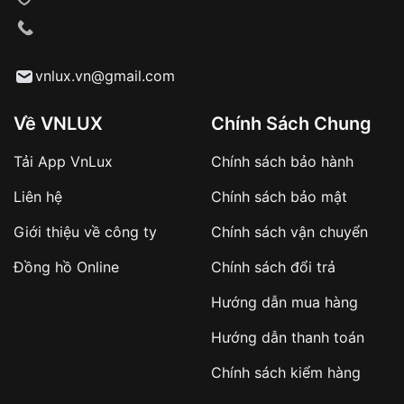
VNLUX tiến hành giao hàng đến địa chỉ yêu
cầu
Từ khóa SEO:
vnlux.vn@gmail.com
Về VNLUX
Chính Sách Chung
Tải App VnLux
Chính sách bảo hành
Áp dụng với các đơn hàng giá trị cao hoặc
Liên hệ
Chính sách bảo mật
sản phẩm đặc biệt
Khách hàng cần
đặt cọc trước 10% giá trị đơn
Giới thiệu về công ty
Chính sách vận chuyển
hàng
Số tiền còn lại thanh toán khi nhận hàng hoặc
Đồng hồ Online
Chính sách đổi trả
theo thỏa thuận
Hướng dẫn mua hàng
Lợi ích của việc đặt cọc:
Hướng dẫn thanh toán
✔️ Đảm bảo xử lý đơn hàng nhanh chóng
Chính sách kiểm hàng
✔️ Hạn chế tình trạng hủy đơn không mong
muốn