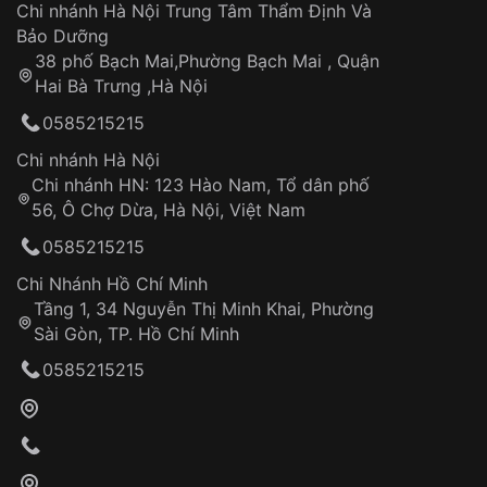
Áp dụng cho tất cả tỉnh thành trên toàn quốc
Dây đeo
Chi nhánh Hà Nội Trung Tâm Thẩm Định Và
Thời gian tính từ khi xác nhận đơn hàng thành
Vỏ đồng hồ
Bảo Dưỡng
công
Sản phẩm đã bị:
38 phố Bạch Mai,Phường Bạch Mai , Quận
Tự ý sửa chữa
Hai Bà Trưng ,Hà Nội
Can thiệp tại các nơi không thuộc hệ
0585215215
thống VNLUX
Hotline: 0585 215 215
Chi nhánh Hà Nội
Chi nhánh HN: 123 Hào Nam, Tổ dân phố
Từ khóa SEO:
56, Ô Chợ Dừa, Hà Nội, Việt Nam
Hỗ trợ nhanh chóng – minh bạch
0585215215
Đảm bảo quyền lợi khách hàng
Đồng hành cùng khách hàng trong suốt quá
Chi Nhánh Hồ Chí Minh
trình sử dụng
Tầng 1, 34 Nguyễn Thị Minh Khai, Phường
Sài Gòn, TP. Hồ Chí Minh
Giao hàng tận nơi
0585215215
Khách hàng kiểm tra và thanh toán trực tiếp
cho nhân viên giao hàng
Xác nhận đơn hàng và thanh toán