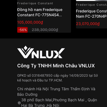
Frederique Constant
Frederique Const
Đồng hồ nam Frederique
Frederique Constant
Constant FC-775N4S4
Nam FC-270N4P
Slimline Perpetual Calendar
105,000,000₫
23,070,000₫
42mm
238,300,000₫
-56%
Công Ty TNHH Minh Châu VNLUX
GPKD số 0316487950 cấp ngày 14/09/2023 tại Sở
kế hoạch và Đầu tư TP.HCM.
Chi nhánh Hà Nội Trung Tâm Thẩm Định Và
Bảo Dưỡng
38 phố Bạch Mai,Phường Bạch Mai , Quận
Hai Bà Trưng ,Hà Nội