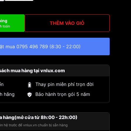
ping
THÊM VÀO GIỎ
h toán
đặt mua
0795 496 789
(8:30 - 22:00)
sách mua hàng tại vnlux.com
ển
Thay pin miễn phí trọn đời
h hãng
Bảo hành trọn gói 5 năm
a hàng(mở cửa từ 8h:00 - 22h:00)
iên hệ trước để vnlux.vn chuẩn bị sẵn hàng