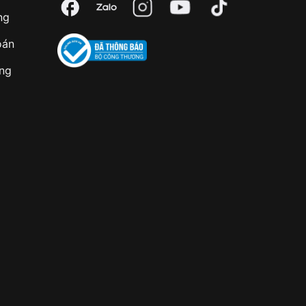
ng
oán
àng