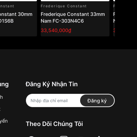
nstant
Frederique Constant
Frederiqu
Constant 30mm
Frederique Constant 33mm
Frederiq
D1S6B
Nam FC-303N4C6
Nam FC-
33,540,000₫
38,490,0
ung
Đăng Ký Nhận Tin
nh
Đăng ký
t
uyển
Theo Dõi Chúng Tôi