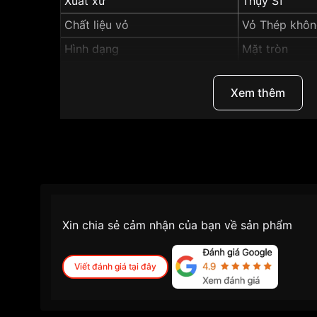
Xuất xứ
Thụy Sĩ
Chất liệu vỏ
Vỏ Thép khôn
Hình dạng
Mặt tròn
Màu vỏ
Vỏ Màu Bạc
Xem thêm
Những sản phẩm tương tự
"Frederique Const
303GR5B6B":
Xin chia sẻ cảm nhận của bạn về sản phẩm
Viết đánh giá tại đây