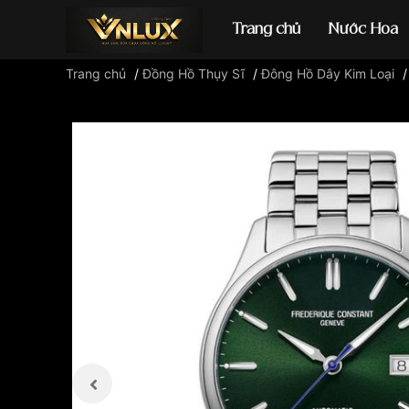
Trang chủ
Nước Hoa
Trang chủ
/
Đồng Hồ Thụy Sĩ
/
Đông Hồ Dây Kim Loại
Đồng hồ casio
đ