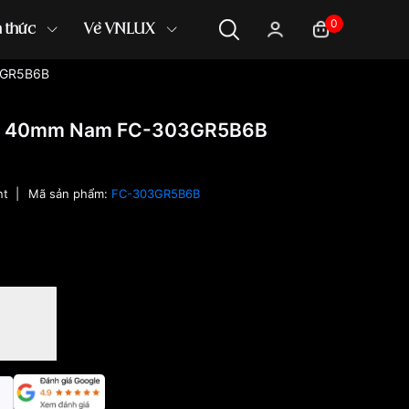
0
n thức
Về VNLUX
3GR5B6B
nt 40mm Nam FC-303GR5B6B
nt
|
Mã sản phẩm:
FC-303GR5B6B