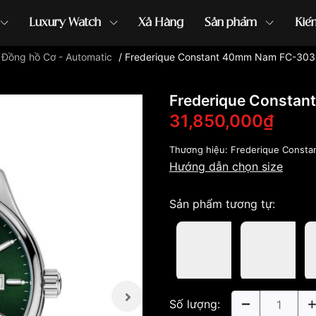
Luxury Watch
Xả Hàng
Sản phẩm
Kiế
/
Đồng hồ Cơ - Automatic
/
Frederique Constant 40mm Nam FC-30
ồng hồ G-Shock
đồng hồ Orient
...
Frederique Consta
31,850,000₫
Thương hiệu:
Frederique Consta
Hướng dẫn chọn size
Sản phẩm tương tự:
Số lượng: