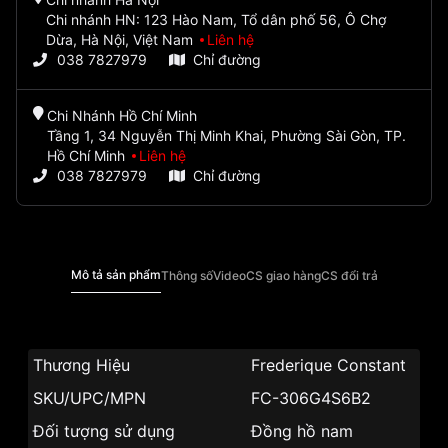
Chi nhánh HN: 123 Hào Nam, Tổ dân phố 56, Ô Chợ
Dừa, Hà Nội, Việt Nam
Liên hệ
038 7827979
Chỉ đường
Chi Nhánh Hồ Chí Minh
Tầng 1, 34 Nguyễn Thị Minh Khai, Phường Sài Gòn, TP.
Hồ Chí Minh
Liên hệ
038 7827979
Chỉ đường
Mô tả sản phẩm
Thông số
Video
CS giao hàng
CS đổi trả
Thương Hiệu
Frederique Constant
SKU/UPC/MPN
FC-306G4S6B2
Đối tượng sử dụng
Đồng hồ nam