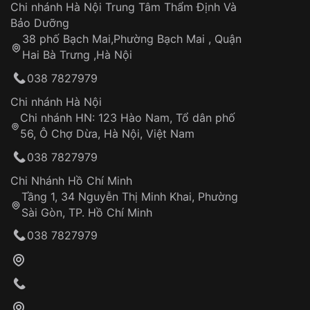
Áp dụng cho tất cả tỉnh thành trên toàn quốc
Dây đeo
Chi nhánh Hà Nội Trung Tâm Thẩm Định Và
Thời gian tính từ khi xác nhận đơn hàng thành
Vỏ đồng hồ
Bảo Dưỡng
công
Sản phẩm đã bị:
38 phố Bạch Mai,Phường Bạch Mai , Quận
Tự ý sửa chữa
Hai Bà Trưng ,Hà Nội
Can thiệp tại các nơi không thuộc hệ
038 7827979
thống VNLUX
Hotline: 0585 215 215
Chi nhánh Hà Nội
Chi nhánh HN: 123 Hào Nam, Tổ dân phố
Từ khóa SEO:
56, Ô Chợ Dừa, Hà Nội, Việt Nam
Hỗ trợ nhanh chóng – minh bạch
038 7827979
Đảm bảo quyền lợi khách hàng
Đồng hành cùng khách hàng trong suốt quá
Chi Nhánh Hồ Chí Minh
trình sử dụng
Tầng 1, 34 Nguyễn Thị Minh Khai, Phường
Sài Gòn, TP. Hồ Chí Minh
Giao hàng tận nơi
038 7827979
Khách hàng kiểm tra và thanh toán trực tiếp
cho nhân viên giao hàng
Xác nhận đơn hàng và thanh toán