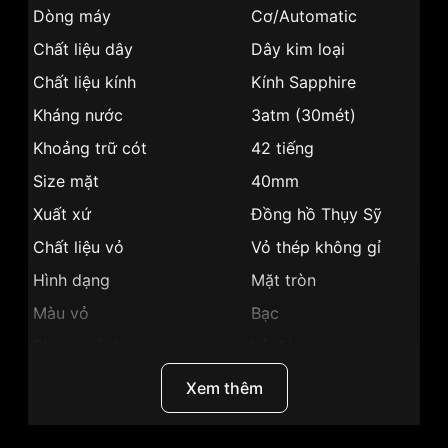
Dòng máy
Cơ/Automatic
Chất liệu dây
Dây kim loại
Chất liệu kính
Kính Sapphire
Kháng nước
3atm (30mét)
Khoảng trữ cót
42 tiếng
Size mặt
40mm
Xuất xứ
Đồng hồ Thụy Sỹ
Chất liệu vỏ
Vỏ thép không gỉ
Hình dạng
Mặt tròn
Màu vỏ
Bạc
Phong cách
Lộ đáy
Tính năng
Giờ, phút, Lịch ngày
Xem thêm
Độ dầy
8.4mm
Màu mặt
Mặt đen