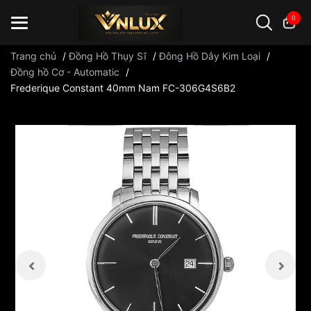
0
Trang chủ
/
Đồng Hồ Thụy Sĩ
/
Đông Hồ Dây Kim Loại
/
Đồng hồ Cơ - Automatic
/
Frederique Constant 40mm Nam FC-306G4S6B2
Đồng hồ casio
đồng hồ G-Shock
đồng hồ Orient
...