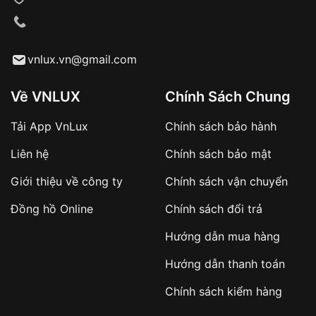
VNLUX tiến hành giao hàng đến địa chỉ yêu
cầu
Từ khóa SEO:
vnlux.vn@gmail.com
Về VNLUX
Chính Sách Chung
Tải App VnLux
Chính sách bảo hành
Áp dụng với các đơn hàng giá trị cao hoặc
Liên hệ
Chính sách bảo mật
sản phẩm đặc biệt
Khách hàng cần
đặt cọc trước 10% giá trị đơn
Giới thiệu về công ty
Chính sách vận chuyển
hàng
Số tiền còn lại thanh toán khi nhận hàng hoặc
Đồng hồ Online
Chính sách đổi trả
theo thỏa thuận
Hướng dẫn mua hàng
Lợi ích của việc đặt cọc:
Hướng dẫn thanh toán
✔️ Đảm bảo xử lý đơn hàng nhanh chóng
Chính sách kiểm hàng
✔️ Hạn chế tình trạng hủy đơn không mong
muốn