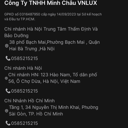
Đồng hồ bị hư hỏng do:
Công Ty TNHH Minh Châu VNLUX
Những sản phẩm tương tự
"Frederique Constant
Va đập, rơi vỡ
Slimline FC-306MR4S6 – Đồng Hồ Cơ Automatic
Thời gian vận chuyển trung bình:
Tai nạn hoặc tác động từ bên ngoài
3 – 5 ngày
GPKD số 0316487950 cấp ngày 14/09/2023 tại Sở kế hoạch
Slimline 40mm Mỏng Nhẹ":
và Đầu tư TP.HCM.
làm việc
Hao mòn tự nhiên theo thời gian:
Áp dụng cho tất cả tỉnh thành trên toàn quốc
Dây đeo
Chi nhánh Hà Nội Trung Tâm Thẩm Định Và
Thời gian tính từ khi xác nhận đơn hàng thành
Vỏ đồng hồ
Bảo Dưỡng
công
Sản phẩm đã bị:
38 phố Bạch Mai,Phường Bạch Mai , Quận
Tự ý sửa chữa
Hai Bà Trưng ,Hà Nội
Can thiệp tại các nơi không thuộc hệ
0585215215
thống VNLUX
Hotline: 0585 215 215
Chi nhánh Hà Nội
Chi nhánh HN: 123 Hào Nam, Tổ dân phố
Từ khóa SEO:
56, Ô Chợ Dừa, Hà Nội, Việt Nam
Hỗ trợ nhanh chóng – minh bạch
0585215215
Đảm bảo quyền lợi khách hàng
Đồng hành cùng khách hàng trong suốt quá
Chi Nhánh Hồ Chí Minh
trình sử dụng
Tầng 1, 34 Nguyễn Thị Minh Khai, Phường
Sài Gòn, TP. Hồ Chí Minh
Giao hàng tận nơi
0585215215
Khách hàng kiểm tra và thanh toán trực tiếp