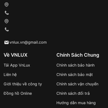
cho nhân viên giao hàng
Xác nhận đơn hàng và thanh toán
VNLUX tiến hành giao hàng đến địa chỉ yêu
cầu
Từ khóa SEO:
vnlux.vn@gmail.com
Về VNLUX
Chính Sách Chung
Tải App VnLux
Chính sách bảo hành
Áp dụng với các đơn hàng giá trị cao hoặc
Liên hệ
Chính sách bảo mật
sản phẩm đặc biệt
Khách hàng cần
đặt cọc trước 10% giá trị đơn
Giới thiệu về công ty
Chính sách vận chuyển
hàng
Số tiền còn lại thanh toán khi nhận hàng hoặc
Đồng hồ Online
Chính sách đổi trả
theo thỏa thuận
Hướng dẫn mua hàng
Lợi ích của việc đặt cọc: