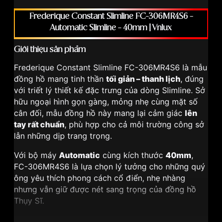
Frederique Constant Slimline FC-306MR4S6 –
Automatic Slimline – 40mm | Vnlux
Giới thiệu sản phẩm
Frederique Constant Slimline FC-306MR4S6 là mẫu
đồng hồ mang tinh thần
tối giản – thanh lịch
, đúng
với triết lý thiết kế đặc trưng của dòng Slimline. Sở
hữu ngoại hình gọn gàng, mỏng nhẹ cùng mặt số
cân đối, mẫu đồng hồ này mang lại cảm giác
lên
tay rất chuẩn
, phù hợp cho cả môi trường công sở
lẫn những dịp trang trọng.
Với bộ máy
Automatic
cùng kích thước
40mm
,
FC-306MR4S6 là lựa chọn lý tưởng cho những quý
ông yêu thích phong cách cổ điển, nhẹ nhàng
nhưng vẫn giữ được nét sang trọng của đồng hồ
Thụy Sĩ.
Điểm nổi bật của Frederique Constant Slimline FC-