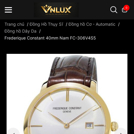
0
Trang chủ
/
Đồng Hồ Thụy Sĩ
/
Đồng hồ Cơ - Automatic
/
Đồng hồ Dây Da
/
Frederique Constant 40mm Nam FC-306V4S5
Đồng hồ casio
đồng hồ G-Shock
đồng hồ Orient
...