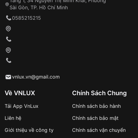
Tầng 1, 34 Nguyễn Thị Minh Khai, Phường
Sài Gòn, TP. Hồ Chí Minh
Giao hàng tận nơi
0585215215
Khách hàng kiểm tra và thanh toán trực tiếp
cho nhân viên giao hàng
Xác nhận đơn hàng và thanh toán
VNLUX tiến hành giao hàng đến địa chỉ yêu
cầu
Từ khóa SEO:
vnlux.vn@gmail.com
Về VNLUX
Chính Sách Chung
Tải App VnLux
Chính sách bảo hành
Áp dụng với các đơn hàng giá trị cao hoặc
Liên hệ
Chính sách bảo mật
sản phẩm đặc biệt
Khách hàng cần
đặt cọc trước 10% giá trị đơn
Giới thiệu về công ty
Chính sách vận chuyển
hàng