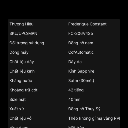
Thương Hiệu
Frederique Constant
SKU/UPC/MPN
FC-306V4S5
Đối tượng sử dụng
Đồng hồ nam
Dòng máy
Cơ/Automatic
Chất liệu dây
Dây da
Chất liệu kính
Kính Sapphire
Kháng nước
3atm (30mét)
Khoảng trữ cót
42 tiếng
Size mặt
40mm
Xuất xứ
Đồng hồ Thụy Sỹ
Chất liệu vỏ
Thép không gỉ mạ vàng PVD
Hình dạng
Mặt tròn