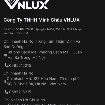
Từ khóa SEO:
Tiếp xúc với hóa chất, chất tẩy rửa
Đeo đồng hồ khi tắm nước nóng, xông
Xem thêm
hơi
Đồng hồ bị hư hỏng do:
Công Ty TNHH Minh Châu VNLUX
Va đập, rơi vỡ
Thời gian vận chuyển trung bình:
Tai nạn hoặc tác động từ bên ngoài
3 – 5 ngày
GPKD số 0316487950 cấp ngày 14/09/2023 tại Sở kế hoạch
và Đầu tư TP.HCM.
làm việc
Hao mòn tự nhiên theo thời gian:
Áp dụng cho tất cả tỉnh thành trên toàn quốc
Dây đeo
Chi nhánh Hà Nội Trung Tâm Thẩm Định Và
Thời gian tính từ khi xác nhận đơn hàng thành
Vỏ đồng hồ
Bảo Dưỡng
công
Sản phẩm đã bị:
38 phố Bạch Mai,Phường Bạch Mai , Quận
Tự ý sửa chữa
Hai Bà Trưng ,Hà Nội
Can thiệp tại các nơi không thuộc hệ
0585215215
thống VNLUX
Hotline: 0585 215 215
Chi nhánh Hà Nội
Chi nhánh HN: 123 Hào Nam, Tổ dân phố
Từ khóa SEO:
56, Ô Chợ Dừa, Hà Nội, Việt Nam
Hỗ trợ nhanh chóng – minh bạch
0585215215
Đảm bảo quyền lợi khách hàng
Đồng hành cùng khách hàng trong suốt quá
Chi Nhánh Hồ Chí Minh
trình sử dụng