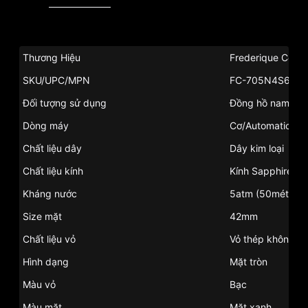
Thương Hiệu
Frederique Const
SKU/UPC/MPN
FC-705N4S6B
Đối tượng sử dụng
Đồng hồ nam
Dòng máy
Cơ/Automatic
Chất liệu dây
Dây kim loại
Chất liệu kính
Kính Sapphire
Kháng nước
5atm (50mét)
Size mặt
42mm
Chất liệu vỏ
Vỏ thép không gỉ
Hình dạng
Mặt tròn
Màu vỏ
Bạc
Màu mặt
Mặt xanh