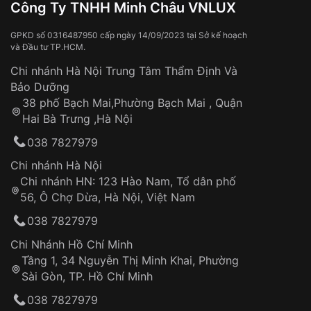
Đồng hồ bị hư hỏng do:
Công Ty TNHH Minh Châu VNLUX
Va đập, rơi vỡ
Thời gian vận chuyển trung bình:
Tai nạn hoặc tác động từ bên ngoài
3 – 5 ngày
GPKD số 0316487950 cấp ngày 14/09/2023 tại Sở kế hoạch
và Đầu tư TP.HCM.
làm việc
Hao mòn tự nhiên theo thời gian:
Áp dụng cho tất cả tỉnh thành trên toàn quốc
Dây đeo
Chi nhánh Hà Nội Trung Tâm Thẩm Định Và
Thời gian tính từ khi xác nhận đơn hàng thành
Vỏ đồng hồ
Bảo Dưỡng
công
Sản phẩm đã bị:
38 phố Bạch Mai,Phường Bạch Mai , Quận
Tự ý sửa chữa
Hai Bà Trưng ,Hà Nội
Can thiệp tại các nơi không thuộc hệ
038 7827979
thống VNLUX
Hotline: 0585 215 215
Chi nhánh Hà Nội
Chi nhánh HN: 123 Hào Nam, Tổ dân phố
Từ khóa SEO:
56, Ô Chợ Dừa, Hà Nội, Việt Nam
Hỗ trợ nhanh chóng – minh bạch
038 7827979
Đảm bảo quyền lợi khách hàng
Đồng hành cùng khách hàng trong suốt quá
Chi Nhánh Hồ Chí Minh
trình sử dụng
Tầng 1, 34 Nguyễn Thị Minh Khai, Phường
Sài Gòn, TP. Hồ Chí Minh
Giao hàng tận nơi
038 7827979
Khách hàng kiểm tra và thanh toán trực tiếp