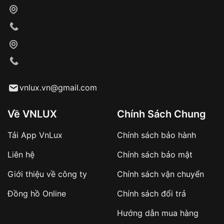
cho nhân viên giao hàng
Xác nhận đơn hàng và thanh toán
VNLUX tiến hành giao hàng đến địa chỉ yêu
cầu
Từ khóa SEO:
vnlux.vn@gmail.com
Về VNLUX
Chính Sách Chung
Tải App VnLux
Chính sách bảo hành
Áp dụng với các đơn hàng giá trị cao hoặc
Liên hệ
Chính sách bảo mật
sản phẩm đặc biệt
Khách hàng cần
đặt cọc trước 10% giá trị đơn
Giới thiệu về công ty
Chính sách vận chuyển
hàng
Số tiền còn lại thanh toán khi nhận hàng hoặc
Đồng hồ Online
Chính sách đổi trả
theo thỏa thuận
Hướng dẫn mua hàng
Lợi ích của việc đặt cọc: