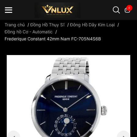
0
Trang chủ
/
Đồng Hồ Thụy Sĩ
/
Đông Hồ Dây Kim Loại
/
Đồng hồ Cơ - Automatic
/
Frederique Constant 42mm Nam FC-705N4S6B
Đồng hồ casio
đồng hồ G-Shock
đồng hồ Orient
...